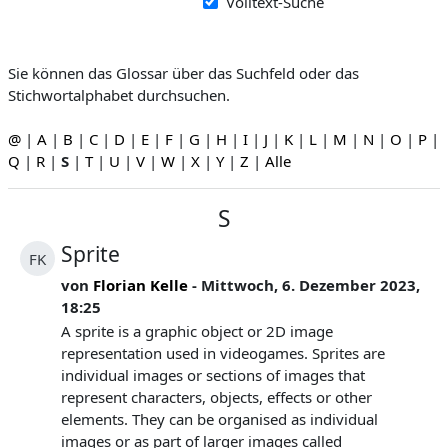
Volltext-Suche
Sie können das Glossar über das Suchfeld oder das
Stichwortalphabet durchsuchen.
@
|
A
|
B
|
C
|
D
|
E
|
F
|
G
|
H
|
I
|
J
|
K
|
L
|
M
|
N
|
O
|
P
|
Q
|
R
|
S
|
T
|
U
|
V
|
W
|
X
|
Y
|
Z
|
Alle
S
Sprite
FK
von
Florian Kelle
- Mittwoch, 6. Dezember 2023,
18:25
A sprite is a graphic object or 2D image
representation used in videogames. Sprites are
individual images or sections of images that
represent characters, objects, effects or other
elements. They can be organised as individual
images or as part of larger images called