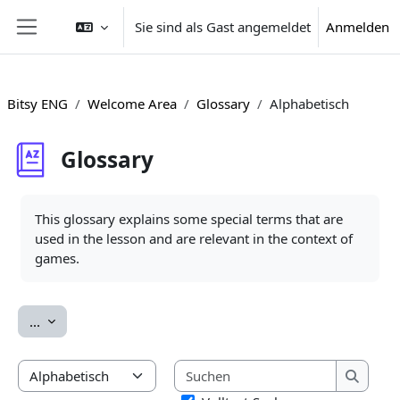
Zum Hauptinhalt
Sie sind als Gast angemeldet
Anmelden
Website-Übersicht
Bitsy ENG
Welcome Area
Glossary
Alphabetisch
Glossary
Abschlussbedingungen
This glossary explains some special terms that are
used in the lesson and are relevant in the context of
games.
Einträge exportieren
...
Suchen
Sie können das Glossar über das Suchfeld oder das Stichwort
Suchen