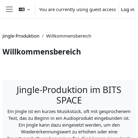
Skip to main content
You are currently using guest access
Log in
Side panel
Jingle-Produktion
Willkommensbereich
Willkommensbereich
Section outline
Jingle-Produktion im BITS
SPACE
Ein Jingle ist ein kurzes Musikstück, oft mit gesprochenem
Text, das zu Beginn in ein Audioprodukt eingebunden ist.
Ein Jingle kann dazu eingesetzt werden, um den
Wiedererkennungswert zu erhöhen oder eine