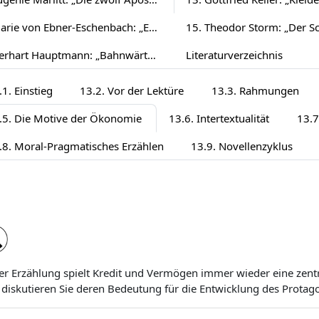
14. Marie von Ebner-Eschenbach: „Er lässt die Hand küssen“ (1886)
16. Gerhart Hauptmann: „Bahnwärter Thiel“ (1888)
Literaturverzeichnis
.1. Einstieg
13.2. Vor der Lektüre
13.3. Rahmungen
.5. Die Motive der Ökonomie
13.6. Intertextualität
13.7
.8. Moral-Pragmatisches Erzählen
13.9. Novellenzyklus
er Erzählung spielt Kredit und Vermögen immer wieder eine zentrale
diskutieren Sie deren Bedeutung für die Entwicklung des Protago