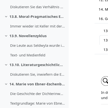
Diskutieren Sie das Verhältnis von Wenzel zu den B...
13.8. Moral-Pragmatisches Erzählen
Einklappen
Immer wieder ist Keller mit der Erzählsammlung ein...
13
13.9. Novellenzyklus
Einklappen
13
Die Leute aus Seldwyla wurde immer wieder als Nove...
13
Text- und Medienfeld
13.10. Literaturgeschichtliche Bedeutung des Traummotivs
Einklappen
Diskutieren Sie, inwiefern die Entwicklung, die de...
14. Marie von Ebner-Eschenbach: „Er lässt die Hand küssen“ (1886)
Einklappen
In d
Die Geschichte der Dichterinwerdung der Marie Frei...
und 
Textgrundlage: Marie von Ebner-Eschenbach: „Er las...