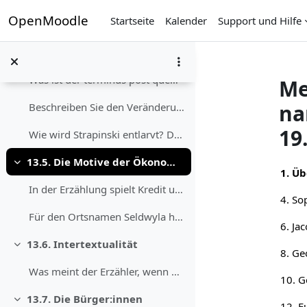
Einklappen
Zum Hauptinhalt
OpenMoodle
Startseite
Kalender
Support und Hilfe
Lesen Sie nun die Erzählung „Kleider machen Leute“...
Finden Sie Informationen dazu, ob die Beschreibung...
Was ist der terminus post quem für die Handlungsze...
Me
na
Beschreiben Sie den Veränderungsprozess der Figur ...
19
Wie wird Strapinski entlarvt? Diskutieren Sie den ...
13.5. Die Motive der Ökonomie
Abs
Einklappen
1. Üb
In der Erzählung spielt Kredit und Vermögen immer ...
Für den Ortsnamen Seldwyla haben Sie bereits eine ...
13.6. Intertextualität
Einklappen
8. Ge
Was meint der Erzähler, wenn er von einer „Eulensp...
13.7. Die Bürger:innen
Einklappen