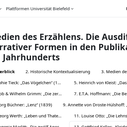
Plattformen Universität Bielefeld
dien des Erzählens. Die Ausdi
rrativer Formen in den Publi
. Jahrhunderts
chnittsübersicht
erblick
2. Historische Kontextualisierung
3. Medien de
4. Sophie Tieck: „Das Vögelchen“ (1802)
6. Jacob & Wilhelm Grimm: „Die zertanzten Schuhe“ (1815)
org Büchner: „Lenz“ (1839)
10. Georg Werth: „Leben und Thaten des berühmten Ritters Schnapphahnski“ (1848/49)
12. Eugenie Marlitt: „Die zwölf Apostel“ (1865)