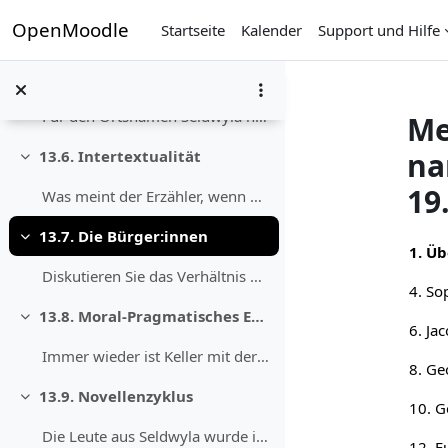
Zum Hauptinhalt
OpenMoodle
Startseite
Kalender
Support und Hilfe
13.5. Die Motive der Ökonomie
Einklappen
In der Erzählung spielt Kredit und Vermögen immer ...
Für den Ortsnamen Seldwyla haben Sie bereits eine ...
Me
na
13.6. Intertextualität
Einklappen
19
Was meint der Erzähler, wenn er von einer „Eulensp...
13.7. Die Bürger:innen
Abs
Einklappen
1. Üb
Diskutieren Sie das Verhältnis von Wenzel zu den B...
13.8. Moral-Pragmatisches Erzählen
Einklappen
Immer wieder ist Keller mit der Erzählsammlung ein...
8. Ge
13.9. Novellenzyklus
Einklappen
Die Leute aus Seldwyla wurde immer wieder als Nove...