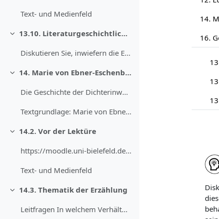
Text- und Medienfeld
13.10. Literaturgeschichtliche Bedeutung des Traummotivs
Einklappen
Diskutieren Sie, inwiefern die Entwicklung, die de...
13
14. Marie von Ebner-Eschenbach: „Er lässt die Hand küssen“ (1886)
Einklappen
13
Die Geschichte der Dichterinwerdung der Marie Frei...
13
Textgrundlage: Marie von Ebner-Eschenbach: „Er las...
14.2. Vor der Lektüre
Einklappen
https://moodle.uni-bielefeld.de/draftfile.php/7161...
Text- und Medienfeld
Disk
14.3. Thematik der Erzählung
Einklappen
dies
beha
Leitfragen In welchem Verhältnis stehen Erfindung ...