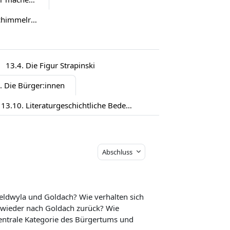
15. Theodor Storm: „Der Schimmelreiter“ (1888)
13.4. Die Figur Strapinski
. Die Bürger:innen
13.10. Literaturgeschichtliche Bedeutung des Traummotivs
Abschluss
Seldwyla und Goldach? Wie verhalten sich
 wieder nach Goldach zurück? Wie
zentrale Kategorie des Bürgertums und