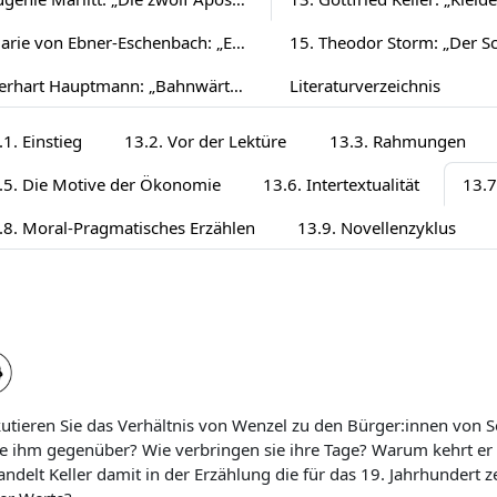
14. Marie von Ebner-Eschenbach: „Er lässt die Hand küssen“ (1886)
16. Gerhart Hauptmann: „Bahnwärter Thiel“ (1888)
Literaturverzeichnis
.1. Einstieg
13.2. Vor der Lektüre
13.3. Rahmungen
.5. Die Motive der Ökonomie
13.6. Intertextualität
13.7
.8. Moral-Pragmatisches Erzählen
13.9. Novellenzyklus
utieren Sie das Verhältnis von Wenzel zu den Bürger:innen von 
e ihm gegenüber? Wie verbringen sie ihre Tage? Warum kehrt er
ndelt Keller damit in der Erzählung die für das 19. Jahrhundert 