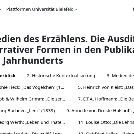
Plattformen Universität Bielefeld
dien des Erzählens. Die Ausdi
rrativer Formen in den Publi
. Jahrhunderts
chnittsübersicht
erblick
2. Historische Kontextualisierung
3. Medien de
4. Sophie Tieck: „Das Vögelchen“ (1802)
6. Jacob & Wilhelm Grimm: „Die zertanzten Schuhe“ (1815)
org Büchner: „Lenz“ (1839)
10. Georg Werth: „Leben und Thaten des berühmten Ritters Schnapphahnski“ (1848/49)
12. Eugenie Marlitt: „Die zwölf Apostel“ (1865)