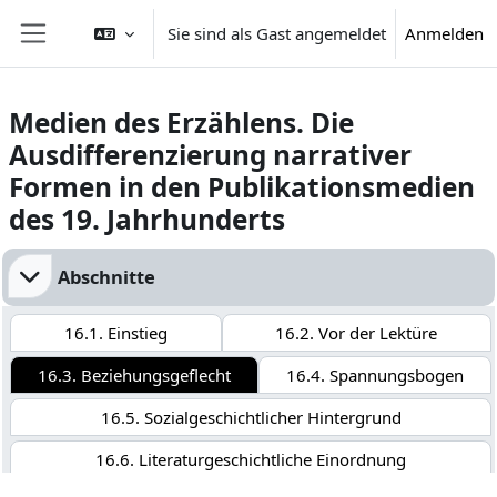
Zum Hauptinhalt
Sie sind als Gast angemeldet
Anmelden
Website-Übersicht
Medien des Erzählens. Die
Ausdifferenzierung narrativer
Formen in den Publikationsmedien
des 19. Jahrhunderts
Abschnittsübersicht
Abschnitte
16.1. Einstieg
16.2. Vor der Lektüre
16.3. Beziehungsgeflecht
16.4. Spannungsbogen
16.5. Sozialgeschichtlicher Hintergrund
16.6. Literaturgeschichtliche Einordnung