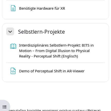
Stranica
Benötigte Hardware für XR
Selbstlern-Projekte
Sažmi
Interdisziplinäres Selbstlern-Projekt: BITS in
Motion – From Digital Illusion to Physical
Knjiga
Reality - Perceptual Shift (Englisch)
Datoteka
Demo of Perceptual Shift in AR-Viewer
Prikaži navigaciju
Trenutačno koristite anonimni pristup sustavu (
Prijava
)