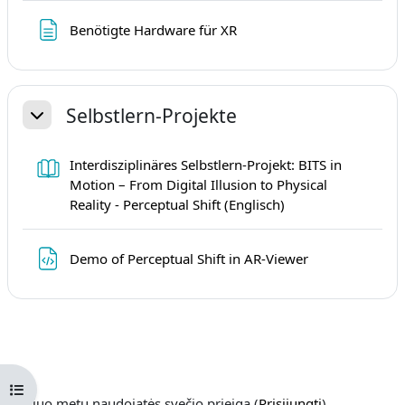
Puslapis
Benötigte Hardware für XR
Selbstlern-Projekte
Sutraukti
Interdisziplinäres Selbstlern-Projekt: BITS in
Motion – From Digital Illusion to Physical
Knyga
Reality - Perceptual Shift (Englisch)
Failas
Demo of Perceptual Shift in AR-Viewer
Atverti kurso rodyklę
Šiuo metu naudojatės svečio prieiga (
Prisijungti
)