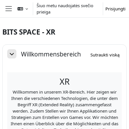
Pereiti į pagrindinį turinį
Šiuo metu naudojatės svečio
Prisijungti
prieiga
Šoninis skydelis
BITS SPACE - XR
Dalies kontūras
Willkommensbereich
Sutraukti viską
Sutraukti
XR
Willkommen in unserem XR-Bereich. Hier zeigen wir
Ihnen die verschiedenen Technologien, die unter dem
Begriff XR (Extended Reality) zusammengefasst
werden. Zudem Stellen wir Ihnen Applikationen und
Strategien zum Erstellen von Games vor. Wir möchten
Ihnen einen Überblick über die Möglichkeiten und das