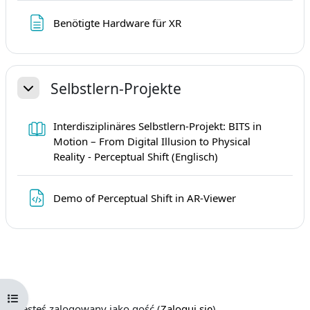
Strona
Benötigte Hardware für XR
Selbstlern-Projekte
Minimalizuj
Interdisziplinäres Selbstlern-Projekt: BITS in
Motion – From Digital Illusion to Physical
Książka
Reality - Perceptual Shift (Englisch)
Plik
Demo of Perceptual Shift in AR-Viewer
Otwórz indeks kursu
Jesteś zalogowany jako gość (
Zaloguj się
)