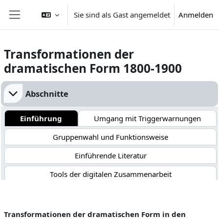
Zum Hauptinhalt
Sie sind als Gast angemeldet
Anmelden
Website-Übersicht
Transformationen der
dramatischen Form 1800-1900
Abschnittsübersicht
Abschnitte
Einführung
Umgang mit Triggerwarnungen
Gruppenwahl und Funktionsweise
Einführende Literatur
Tools der digitalen Zusammenarbeit
Kommentierte Hilfsmittel der Germanistik
Tutorials zu Online-Bibliographien
Transformationen d
er
dramatischen Form i
n den