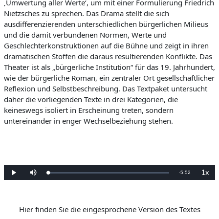
‚Umwertung aller Werte‘, um mit einer Formulierung Friedrich
Nietzsches zu sprechen. Das Drama stellt die sich
ausdifferenzierenden unterschiedlichen bürgerlichen Milieus
und die damit verbundenen Normen, Werte und
Geschlechterkonstruktionen auf die Bühne und zeigt in ihren
dramatischen Stoffen die daraus resultierenden Konflikte. Das
Theater ist als „bürgerliche Institution“ für das 19. Jahrhundert,
wie der bürgerliche Roman, ein zentraler Ort gesellschaftlicher
Reflexion und Selbstbeschreibung. Das Textpaket untersucht
daher die vorliegenden Texte in drei Kategorien, die
keineswegs isoliert in Erscheinung treten, sondern
untereinander in enger Wechselbeziehung stehen.
1x
V
-
5:52
G
W
S
W
e
i
t
i
l
e
u
e
e
a
d
m
d
d
e
m
e
e
r
s
r
r
n
g
c
g
Hier finden Sie die eingesprochene Version des Textes
:
a
h
a
0
b
a
b
b
%
e
l
e