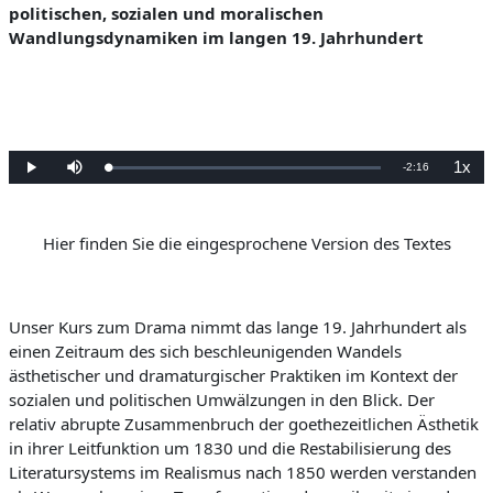
politischen, sozialen und moralischen
Wandlungsdynamiken im
langen 19. Jahrhundert
1x
V
-
2:16
G
W
S
W
e
i
t
i
l
e
u
e
e
a
d
m
d
d
e
m
e
e
r
s
r
r
n
g
Hier finden Sie die eingesprochene Version des Textes
c
g
:
a
h
a
0
b
a
b
b
%
e
l
e
t
g
e
e
l
n
s
c
Unser Kurs zum Drama nimmt das lange 19. Jahrhundert als
h
e
w
einen Zeitraum des sich beschleunigenden Wandels
i
n
i
ästhetischer und dramaturgischer Praktiken im Kontext der
d
i
g
sozialen und politischen Umwälzungen in den Blick. Der
b
k
e
relativ abrupte Zusammenbruch der goethezeitlichen Ästhetik
i
e
t
in ihrer Leitfunktion um 1830 und die Restabilisierung des
n
Literatursystems im Realismus nach 1850 werden verstanden