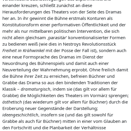
einander kreuzen, schließt zunächst an diese
Herausforderungen des Theaters von der Seite des Dramas
her an. In ihr gewinnt die Bühne erstmals Konturen als
Konstitutionsform einer performativen Öffentlichkeit und der
mehr als nur mittelbaren politischen Intervention, die sich
nicht allein gleichsam ‚parasitär‘ konventionalisierter Formen
zu bedienen weiß (wie dies in Nestroys Revolutionsstück
Freiheit in Krähwinkel
mit der Posse der Fall ist), sondern auch
eine neue Formsprache des Dramas im Dienst der
Neuordnung des Bühnenspiels und damit auch einer
Neuverteilung der Wahrnehmung erprobt. Ohne freilich damit
die Bühne ihrer Zeit zu erreichen, befreien Büchner und
Grabbe das Drama so aus den bindenden Traditionen der
Klassik –
dramaturgisch
, indem sie (das gilt vor allem für
Grabbe) die Möglichkeiten des Theaters im Vormärz sprengen;
ästhetisch
(das wiederum gilt vor allem für Büchner) durch die
Eroberung neuer Gegenstände der Darstellung;
ideengeschichtlich
, insofern sie (und das gilt sowohl für
Grabbe als auch für Büchner) mitten in einer vom Glauben an
den Fortschritt und die Planbarkeit der Verhältnisse