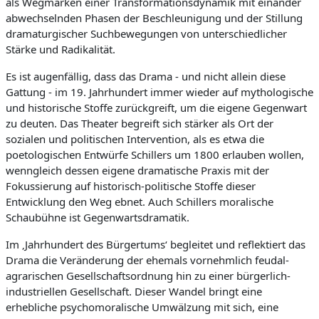
als Wegmarken einer Transformationsdynamik mit einander
d
abwechselnden Phasen der Beschleunigung und der Stillung
e
dramaturgischer Suchbewegungen von unterschiedlicher
Z
Stärke und Radikalität.
e
Es ist augenfällig, dass das Drama - und nicht allein diese
i
Gattung - im 19. Jahrhundert immer wieder auf mythologische
und historische Stoffe zurückgreift, um die eigene Gegenwart
t
zu deuten. Das Theater begreift sich stärker als Ort der
sozialen und politischen Intervention, als es etwa die
poetologischen Entwürfe Schillers um 1800 erlauben wollen,
wenngleich dessen eigene dramatische Praxis mit der
Fokussierung auf historisch-politische Stoffe dieser
Entwicklung den Weg ebnet. Auch Schillers moralische
Schaubühne ist Gegenwartsdramatik.
Im ‚Jahrhundert des Bürgertums‘ begleitet und reflektiert das
Drama die Veränderung der ehemals vornehmlich feudal-
agrarischen Gesellschaftsordnung hin zu einer bürgerlich-
industriellen Gesellschaft. Dieser Wandel bringt eine
erhebliche psychomoralische Umwälzung mit sich, eine