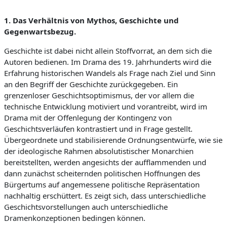
t
g
e
e
l
n
s
1.
Das
Verhältnis von Mythos, Geschichte und
c
h
e
Gegenwartsbezug
.
w
i
n
i
d
Geschichte ist dabei nicht allein Stoffvorrat, an dem sich die
i
g
b
Autoren bedienen. Im Drama des 19. Jahrhunderts wird die
k
e
Erfahrung historischen Wandels als Frage nach Ziel und Sinn
i
e
t
an den Begriff der Geschichte zurückgegeben. Ein
n
grenzenloser Geschichtsoptimismus, der vor allem die
d
technische Entwicklung motiviert und vorantreibt, wird im
Drama mit der Offenlegung der Kontingenz von
e
Geschichtsverläufen kontrastiert und in Frage gestellt.
Z
Übergeordnete und stabilisierende Ordnungsentwürfe, wie sie
der ideologische Rahmen absolutistischer Monarchien
e
bereitstellten, werden angesichts der aufflammenden und
i
dann zunächst scheiternden politischen Hoffnungen des
t
Bürgertums auf angemessene politische Repräsentation
nachhaltig erschüttert. Es zeigt sich, dass unterschiedliche
Geschichtsvorstellungen auch unterschiedliche
Dramenkonzeptionen bedingen können.