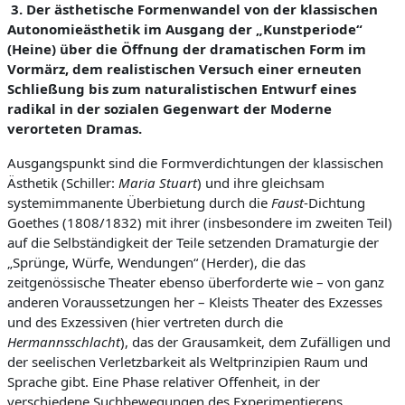
3. D
e
r
äs
thetische Formenwandel von der klassischen
Autonomieästhetik im Ausgang der „Kunstperiode“
(Heine) über die Öffnung der dramatischen Form im
Vormärz, dem realistischen Versuch einer erneuten
Schließung bis zum naturalistischen Entwurf eines
radikal in der
sozialen Gegenwart der
Moderne
verorteten Dramas.
Ausgangspunkt sind die Formverdichtungen der klassischen
Ästhetik (Schiller:
Maria Stuart
) und ihre gleichsam
systemimmanente Überbietung durch die
Faust
-Dichtung
Goethes (1808/1832) mit ihrer (insbesondere im zweiten Teil)
auf die Selbständigkeit der Teile setzenden Dramaturgie der
„Sprünge, Würfe, Wendungen“ (Herder), die das
zeitgenössische Theater ebenso überforderte wie – von ganz
anderen Voraussetzungen her – Kleists Theater des Exzesses
und des Exzessiven (hier vertreten durch die
Hermannsschlacht
), das der Grausamkeit, dem Zufälligen und
der seelischen Verletzbarkeit als Weltprinzipien Raum und
Sprache gibt. Eine Phase relativer Offenheit, in der
verschiedene Suchbewegungen des Experimentierens