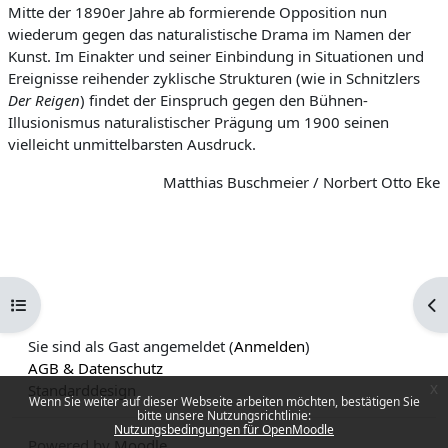
Mitte der 1890er Jahre ab formierende Opposition nun
wiederum gegen das naturalistische Drama im Namen der
Kunst. Im Einakter und seiner Einbindung in Situationen und
Ereignisse reihender zyklische Strukturen (wie in Schnitzlers
Der Reigen
) findet der Einspruch gegen den Bühnen-
Illusionismus naturalistischer Prägung um 1900 seinen
vielleicht unmittelbarsten Ausdruck.
Matthias Buschmeier / Norbert Otto Eke
Kursindex öffnen
Blo
Sie sind als Gast angemeldet (
Anmelden
)
AGB & Datenschutz
Standarddesign
x
Wenn Sie weiter auf dieser Webseite arbeiten möchten, bestätigen Sie
bitte unsere Nutzungsrichtlinie:
Nutzungsbedingungen für OpenMoodle
Powered by
Moodle