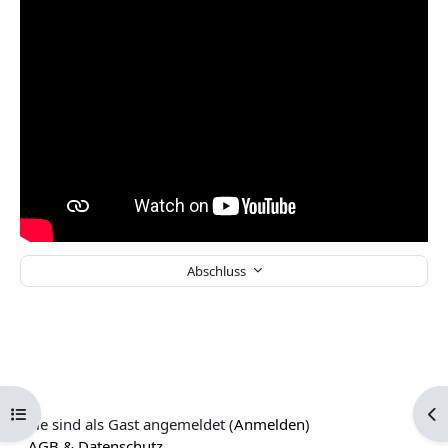
Abschluss
Kursindex öffnen
Blo
Sie sind als Gast angemeldet (
Anmelden
)
AGB & Datenschutz