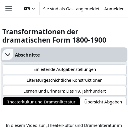
Zum Hauptinhalt
Sie sind als Gast angemeldet
Anmelden
Website-Übersicht
Transformationen der
dramatischen Form 1800-1900
Abschnittsübersicht
Abschnitte
Einleitende Aufgabenstellungen
Literaturgeschichtliche Konstruktionen
Lernen und Erinnern: Das 19. Jahrhundert
Theaterkultur und Dramenliteratur
Übersicht Abgaben
In diesem Video zur „Theaterkultur und Dramenliteratur im