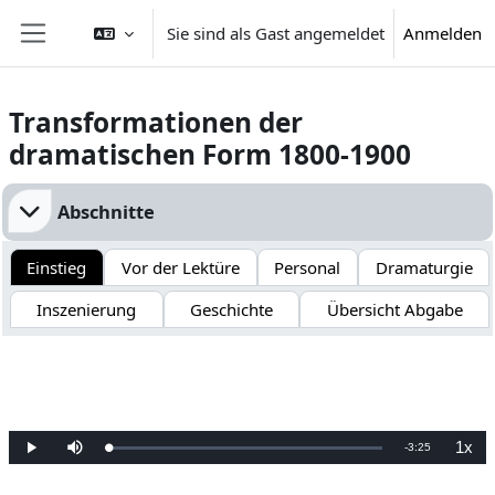
Zum Hauptinhalt
Sie sind als Gast angemeldet
Anmelden
Website-Übersicht
Transformationen der
dramatischen Form 1800-1900
Abschnittsübersicht
Abschnitte
Einstieg
Vor der Lektüre
Personal
Dramaturgie
Inszenierung
Geschichte
Übersicht Abgabe
1x
V
-
3:25
G
W
S
W
e
i
t
i
l
e
u
e
e
a
d
m
d