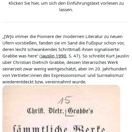
d
e
m
e
Klicken Sie hier, um sich den Einführungstext vorlesen zu
e
r
s
r
r
n
g
c
g
lassen.
:
a
h
a
0
b
a
b
b
%
e
l
e
t
g
e
e
l
n
s
c
h
e
w
„[W]o immer die Pioniere der modernen Literatur zu neuen
i
n
i
Ufern vorstießen, fanden sie im Sand die Fußspur schon vor,
d
i
g
deren leicht schwankendes Schrittmaß ihnen signalisierte:
b
k
e
Grabbe was here“ (
Jauslin 1990
, S. 47). So schreibt Kurt Jauslin
i
e
t
über Christian Dietrich Grabbe, dessen literarisches Werk
n
seinerzeit zwar wenig wertgeschätzt, aber im 20. Jahrhundert
von Vertreter:innen des Expressionismus
’
und Surrealismus
’
d
wiederentdeckt bzw. vereinnahmt wurde.
e
Z
e
i
t