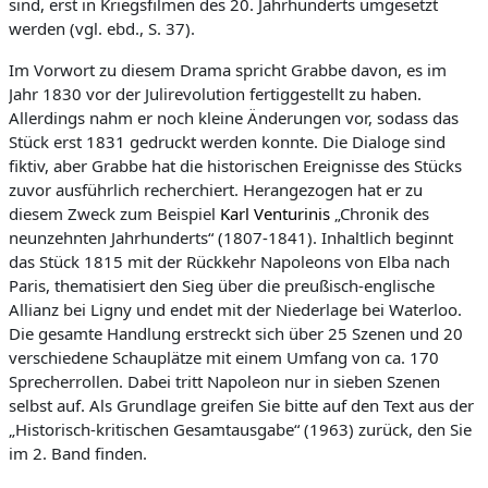
sind, erst in Kriegsfilmen des 20. Jahrhunderts umgesetzt
werden (vgl. ebd., S. 37).
Im Vorwort zu diesem Drama spricht Grabbe davon, es im
Jahr 1830 vor der Julirevolution fertiggestellt zu haben.
Allerdings nahm er noch kleine Änderungen vor, sodass das
Stück erst 1831 gedruckt werden konnte. Die Dialoge sind
fiktiv, aber Grabbe hat die historischen Ereignisse des Stücks
zuvor ausführlich recherchiert. Herangezogen hat er zu
diesem Zweck zum Beispiel
Karl Venturinis
„Chronik des
neunzehnten Jahrhunderts“ (1807-1841). Inhaltlich beginnt
das Stück 1815 mit der Rückkehr Napoleons von Elba nach
Paris, thematisiert den Sieg über die preußisch-englische
Allianz bei Ligny und endet mit der Niederlage bei Waterloo.
Die gesamte Handlung erstreckt sich über 25 Szenen und 20
verschiedene Schauplätze mit einem Umfang von ca. 170
Sprecherrollen. Dabei tritt Napoleon nur in sieben Szenen
selbst auf. Als Grundlage greifen Sie bitte auf den Text aus der
„Historisch-kritischen Gesamtausgabe“ (1963) zurück, den Sie
im 2. Band finden.