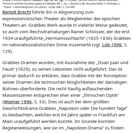
Bertolt Brecht
führte ihn in Abgrenzung zum
expressionistischen Theater als Wegbereiter des epischen
Theaters an. Grabbes Werk wurde in vielerlei Weise gedeutet,
so auch vom Reichsdramaturgen Rainer Schlösser, der die erst
1934 uraufgeführte
„Hermannsschlacht“ (1835-1836) Grabbes
im nationalsozialistischen Sinne inszenierte (vgl.
Löb 1996
, S.
129).
Grabbes Dramen wurden, mit Ausnahme des „Doan Juan und
Faust“ (1829), zu seinen Lebzeiten nicht aufgeführt. Das ist
primär dadurch zu erklären, dass Grabbe mit der Konzeption
seiner Dramen die technischen Möglichkeiten der damaligen
Bühnen überforderte. Die recht häufig auftauchenden
Massenszenen entsprechen eher einer „filmischen Optik“
(
Wiemer 1996
, S. 33). Dies ist auch bei dem größten
Geschichtsdrama Grabbes „Napoleon oder Die hundert Tage“
zu beobachten, welches erst 64 Jahre später in Frankfurt am
Main uraufgeführt werden konnte. Im Grunde konnten
Regieanweisungen, wie sie im „Napoleon-Drama“ zu finden