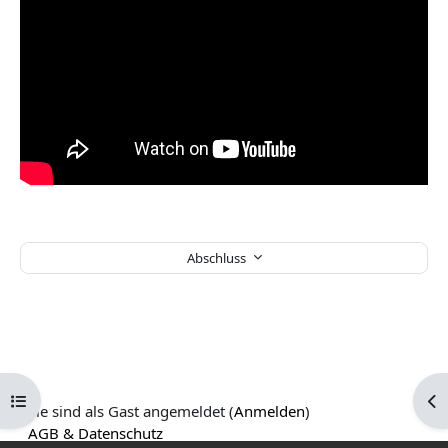
Abschluss
Kursindex öffnen
Blo
Sie sind als Gast angemeldet (
Anmelden
)
AGB & Datenschutz