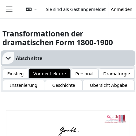
Zum Hauptinhalt
Sie sind als Gast angemeldet
Anmelden
Website-Übersicht
Transformationen der
dramatischen Form 1800-1900
Abschnittsübersicht
Abschnitte
Einstieg
Vor der Lektüre
Personal
Dramaturgie
Inszenierung
Geschichte
Übersicht Abgabe