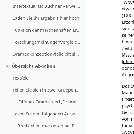
„Woyz
Intertextualität Büchner verweist in seinem...
etwa 
(1835
Laden Sie Ihr Ergebnis hier hoch.
Erzäh
sind,
Funktion der märchenhaften ErzählungWelchen Stelle...
seine
hinau
ForschungsmeinungenVergleichen und diskutieren Sie...
Zeitd
DramenkonzeptionVielleicht sind Ihnen bei der Lekt...
lässt 
Johan
Übersicht Abgaben
der d
Einklappen
Augus
Textfeld
Das S
Teilen Sie sich in zwei Gruppen auf. Beide Gruppen...
Manne
finde
‚Offenes Drama‘ und ‚Dramenfragment‘
psych
Geric
Lesen Sie den folgenden Auszug aus einem Brief Büc...
von I
Indiv
Briefstellen markieren bei Büchner
„Woyze