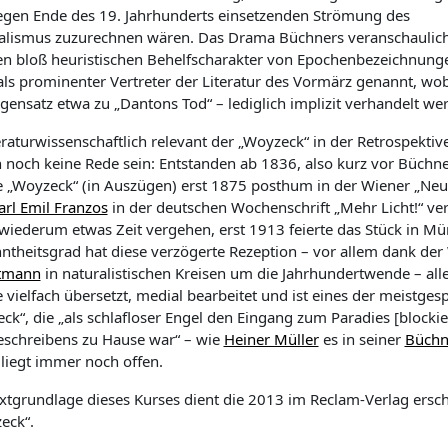
egen Ende des 19. Jahrhunderts einsetzenden Strömung des
alismus zuzurechnen wären. Das Drama Büchners veranschaulich
en bloß heuristischen Behelfscharakter von Epochenbezeichnunge
als prominenter Vertreter der Literatur des Vormärz genannt, wob
gensatz etwa zu „Dantons Tod“ – lediglich implizit verhandelt we
teraturwissenschaftlich relevant der „Woyzeck“ in der Retrospekti
 noch keine Rede sein: Entstanden ab 1836, also kurz vor Büchner
 „Woyzeck“ (in Auszügen) erst 1875 posthum in der Wiener „Neue
arl Emil Franzos
in der deutschen Wochenschrift „Mehr Licht!“ ver
wiederum etwas Zeit vergehen, erst 1913 feierte das Stück in M
ntheitsgrad hat diese verzögerte Rezeption – vor allem dank d
tmann
in naturalistischen Kreisen um die Jahrhundertwende – al
vielfach übersetzt, medial bearbeitet und ist eines der meistgesp
ck“, die „als schlafloser Engel den Eingang zum Paradies [blockie
eschreibens zu Hause war“ – wie
Heiner Müller
es in seiner
Büchn
 liegt immer noch offen.
extgrundlage dieses Kurses dient die 2013 im Reclam-Verlag ersc
eck“.