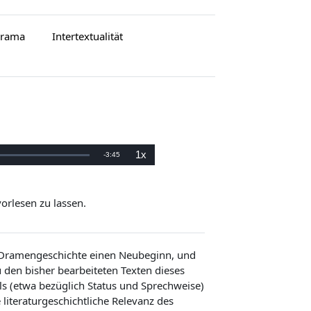
Drama
Intertextualität
1x
V
-
3:45
W
i
e
e
d
e
r
r
vorlesen zu lassen.
g
a
b
b
e
g
e
l
s
c
 Dramengeschichte einen Neubeginn, und
h
e
w
zu den bisher bearbeiteten Texten dieses
i
n
i
s (etwa bezüglich Status und Sprechweise)
d
i
g
iteraturgeschichtliche Relevanz des
b
k
e