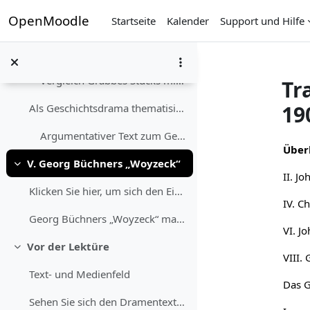
Einklappen
Zum Hauptinhalt
OpenMoodle
Startseite
Kalender
Support und Hilfe
Textfeld
Rekonstruieren Sie zunächst gedanklich nochmals f...
Vergleich Grabbes Stücks mit dem Tragischen aus der aristotelischen „Poetik“
Tr
19
Als Geschichtsdrama thematisiert das Stück auch de...
Argumentativer Text zum Geschichtsdrama
Abs
Über
V. Georg Büchners „Woyzeck“
Einklappen
Klicken Sie hier, um sich den Einführungstext vorl...
Georg Büchners „Woyzeck“ markiert innerhalb der de...
Vor der Lektüre
Einklappen
Text- und Medienfeld
Sehen Sie sich den Dramentext in der Reclam-Ausga...