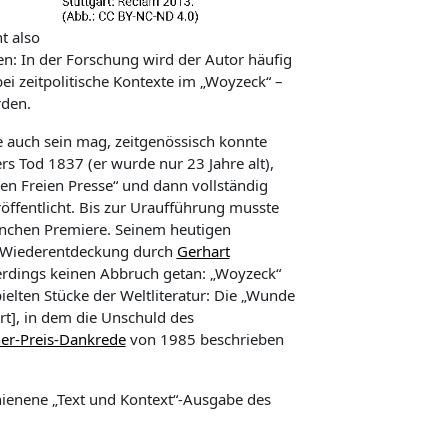
t also
n: In der Forschung wird der Autor häufig
ei zeitpolitische Kontexte im „Woyzeck“ –
rden.
ve auch sein mag, zeitgenössisch konnte
s Tod 1837 (er wurde nur 23 Jahre alt),
n Freien Presse“ und dann vollständig
öffentlicht. Bis zur Uraufführung musste
ünchen Premiere. Seinem heutigen
er Wiederentdeckung durch
Gerhart
lerdings keinen Abbruch getan: „Woyzeck“
ielten Stücke der Weltliteratur: Die „Wunde
rt], in dem die Unschuld des
er-Preis-Dankrede
von 1985 beschrieben
hienene „Text und Kontext“-Ausgabe des