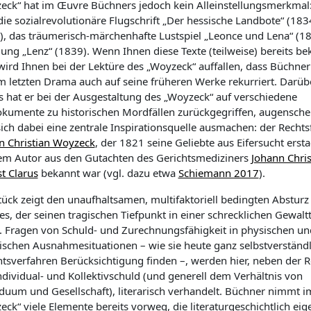
eck“ hat im Œuvre Büchners jedoch kein Alleinstellungsmerkmal: A
die sozialrevolutionäre Flugschrift „Der hessische Landbote“ (18
), das träumerisch-märchenhafte Lustspiel „Leonce und Lena“ (18
lung „Lenz“ (1839).
Wenn Ihnen diese Texte (teilweise) bereits be
 wird Ihnen bei der Lektüre des „Woyzeck“ auffallen, dass Büchner
m letzten Drama auch auf seine früheren Werke rekurriert. Darüb
s hat er bei der Ausgestaltung des „Woyzeck“ auf verschiedene
okumente zu historischen Mordfällen zurückgegriffen, augenschei
sich dabei eine zentrale Inspirationsquelle ausmachen: der Rechtsf
n Christian Woyzeck
, der 1821 seine Geliebte aus Eifersucht erst
em Autor aus den Gutachten des Gerichtsmediziners
Johann Chris
t Clarus
bekannt war (vgl. dazu etwa
Schiemann 2017
).
tück zeigt den unaufhaltsamen, multifaktoriell bedingten Absturz
s, der seinen tragischen Tiefpunkt in einer schrecklichen Gewaltt
t. Fragen von Schuld- und Zurechnungsfähigkeit in physischen un
ischen Ausnahmesituationen – wie sie heute ganz selbstverständl
htsverfahren Berücksichtigung finden –, werden hier, neben der R
ndividual- und Kollektivschuld (und generell dem Verhältnis von
iduum und Gesellschaft), literarisch verhandelt. Büchner nimmt i
ck“ viele Elemente bereits vorweg, die literaturgeschichtlich eige