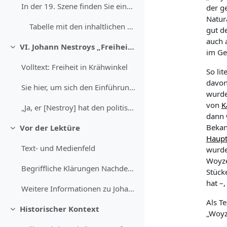
In der 19. Szene finden Sie eine märchenhaft anmut...
der g
Natur
Tabelle mit den inhaltlichen Gemeinsamkeiten und Unterschieden zwischen beiden Geschichten
gut d
auch 
VI. Johann Nestroys „Freiheit in Krähwinkel“
Einklappen
im Ge
Volltext: Freiheit in Krähwinkel
So li
davon
Sie hier, um sich den Einführungstext vorlesen zu ...
wurde
von
K
„Ja, er [Nestroy] hat den politischen Beruf ergrif...
dann 
Bekan
Vor der Lektüre
Einklappen
Haup
Text- und Medienfeld
wurde 
Woyze
Begriffliche Klärungen Nachdem Sie sich in...
Stück
hat –,
Weitere Informationen zu Johann Nestroys „Freiheit in Krähwinkel“
Als T
Historischer Kontext
„Woyz
Einklappen