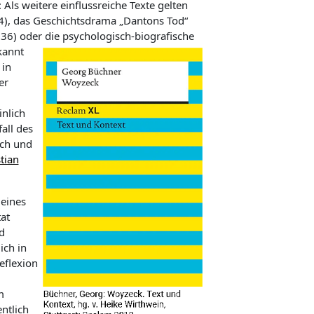
ls weitere einflussreiche Texte gelten
i
e
t
34), das Geschichtsdrama „Dantons Tod“
n
36) oder die psychologisch-biografische
kannt
d
 in
e
er
Z
nlich
e
all des
i
ach und
tian
t
 eines
at
d
ich in
eflexion
m
ntlich