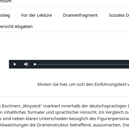
essum
nstieg
Vor der Lektüre
Dramenfragment
Soziales 
ersicht Abgaben
G
W
S
e
i
t
l
e
u
a
d
m
d
e
m
e
r
s
n
g
c
Klicken Sie hier, um sich den Einführungstext 
:
a
h
0
b
a
%
e
l
t
e
n
 Büchners „Woyzeck“ markiert innerhalb der deutschsprachigen
n inhaltlicher, formaler und sprachlicher Hinsicht. Im Vergleich 
s sind neben klaren Unterschieden bezüglich des Figurenpersonal
Abweichungen die Dramenstruktur betreffend, auszumachen. Die l