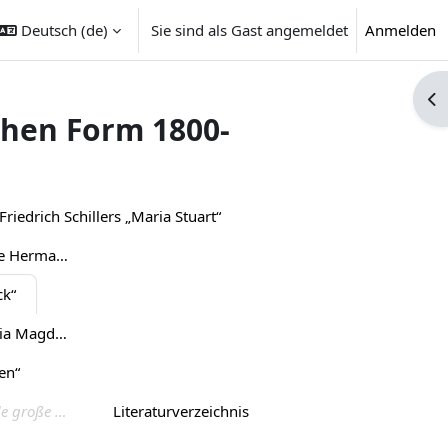
Deutsch ‎(de)‎
Sie sind als Gast angemeldet
Anmelden
Blo
chen Form 1800-
 Friedrich Schillers „Maria Stuart“
III. Heinrich von Kleists „Die Hermannsschlacht“
ck“
VII. Friedrich Hebbels „Maria Magdalena“
en“
Abschluss: Kursübergreifende große Schreibaufgaben
Literaturverzeichnis