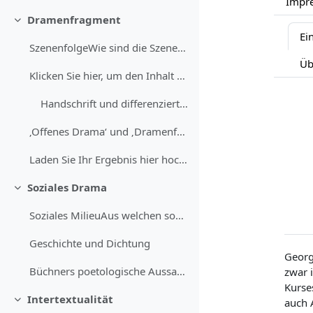
Impr
Dramenfragment
Einklappen
Ei
SzenenfolgeWie sind die Szenen strukturell ...
Üb
Klicken Sie hier, um den Inhalt zu öffnen:
Handschrift und differenzierte Umschrift einer "Woyzeck"-Szene aus der Marburger Ausgabe
‚Offenes Drama‘ und ‚Dramenfragment‘ Teilen S...
Laden Sie Ihr Ergebnis hier hoch, um Ihre Ergebn...
Soziales Drama
Einklappen
Soziales MilieuAus welchen sozialen Schichten stam...
Geschichte und Dichtung
Georg
Büchners poetologische Aussagen und „Woyzeck“Disku...
zwar i
Kurse
Intertextualität
auch 
Einklappen