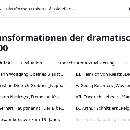
Plattformen Universität Bielefeld
ansformationen der dramatis
00
chnittsübersicht
blick
Evaluation
Historische Kontextualisierung
I.
II. Johann Wolfgang Goethes „Faust I/II“
IV. Christian Dietrich Grabbes „Napoleon oder Die hundert Tage“
V. Georg Büchners „Woyze
VI. Johann Nestroys „Freiheit in Krähwinkel“
VIII. Gerhart Hauptmanns „Der Biberpelz“
IX. Arthur Schnitzlers „Reig
Das Gesamtkunstwerk im 19. Jahrhundert