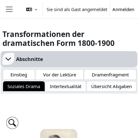
Zum Hauptinhalt
Sie sind als Gast angemeldet
Anmelden
Website-Übersicht
Transformationen der
dramatischen Form 1800-1900
Abschnittsübersicht
Abschnitte
Einstieg
Vor der Lektüre
Dramenfragment
Soziales Drama
Intertextualität
Übersicht Abgaben