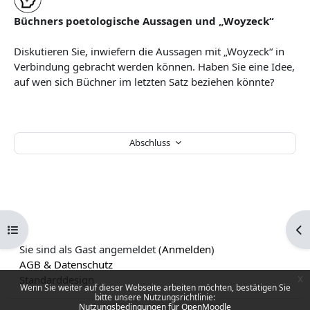
Büchners poetologische Aussagen und „Woyzeck“
Diskutieren Sie, inwiefern die Aussagen mit „Woyzeck“ in
Verbindung gebracht werden können. Haben Sie eine Idee,
auf wen sich Büchner im letzten Satz beziehen könnte?
Abschluss
Kursindex öffnen
Blo
Sie sind als Gast angemeldet (
Anmelden
)
AGB & Datenschutz
Standarddesign
x
Wenn Sie weiter auf dieser Webseite arbeiten möchten, bestätigen Sie
bitte unsere Nutzungsrichtlinie:
Nutzungsbedingungen für OpenMoodle