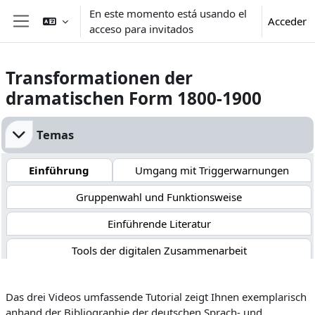
Salta al contenido principal
En este momento está usando el
Acceder
acceso para invitados
Panel lateral
Transformationen der
dramatischen Form 1800-1900
Perfilado de sección
Temas
Einführung
Umgang mit Triggerwarnungen
Gruppenwahl und Funktionsweise
Einführende Literatur
Tools der digitalen Zusammenarbeit
Kommentierte Hilfsmittel der Germanistik
Das drei Videos umfassende Tutorial zeigt Ihnen exemplarisch
Tutorials zu Online-Bibliographien
anhand der Bibliographie der deutschen Sprach- und