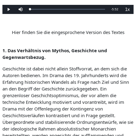
1x
V
-
5:52
G
W
S
W
e
i
t
i
l
e
u
e
e
a
d
m
d
d
e
m
e
e
r
s
r
r
n
g
c
g
Hier finden Sie die eingesprochene Version des Textes
:
a
h
a
0
b
a
b
b
%
e
l
e
t
g
e
e
l
n
s
1.
Das
Verhältnis von Mythos, Geschichte und
c
h
e
Gegenwartsbezug
.
w
i
n
i
d
Geschichte ist dabei nicht allein Stoffvorrat, an dem sich die
i
g
b
Autoren bedienen. Im Drama des 19. Jahrhunderts wird die
k
e
Erfahrung historischen Wandels als Frage nach Ziel und Sinn
i
e
t
an den Begriff der Geschichte zurückgegeben. Ein
n
grenzenloser Geschichtsoptimismus, der vor allem die
d
technische Entwicklung motiviert und vorantreibt, wird im
Drama mit der Offenlegung der Kontingenz von
e
Geschichtsverläufen kontrastiert und in Frage gestellt.
Z
Übergeordnete und stabilisierende Ordnungsentwürfe, wie sie
der ideologische Rahmen absolutistischer Monarchien
e
bereitstellten, werden angesichts der aufflammenden und