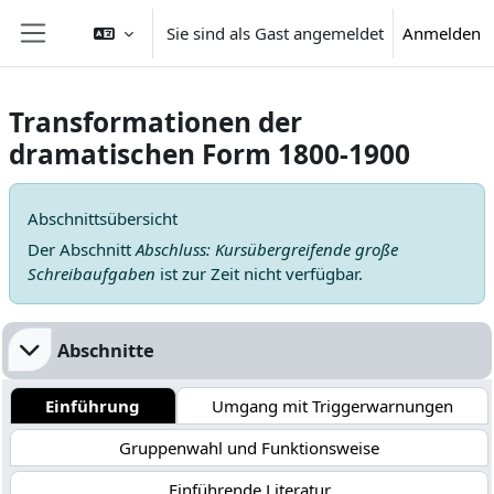
Zum Hauptinhalt
Sie sind als Gast angemeldet
Anmelden
Website-Übersicht
Transformationen der
dramatischen Form 1800-1900
Abschnittsübersicht
Abschnittsübersicht
Der Abschnitt
Abschluss: Kursübergreifende große
Schreibaufgaben
ist zur Zeit nicht verfügbar.
Abschnitte
Einführung
Umgang mit Triggerwarnungen
Gruppenwahl und Funktionsweise
Einführende Literatur