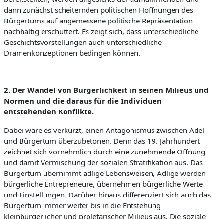
i
dann zunächst scheiternden politischen Hoffnungen des
t
Bürgertums auf angemessene politische Repräsentation
nachhaltig erschüttert. Es zeigt sich, dass unterschiedliche
Geschichtsvorstellungen auch unterschiedliche
Dramenkonzeptionen bedingen können.
2. Der Wandel von Bürgerlichkeit in
seinen Milieus und
Normen und die daraus für die Individuen
entstehenden Konflikte
.
Dabei wäre es verkürzt, einen Antagonismus zwischen Adel
und Bürgertum überzubetonen. Denn das 19. Jahrhundert
zeichnet sich vornehmlich durch eine zunehmende Öffnung
und damit Vermischung der sozialen Stratifikation aus. Das
Bürgertum übernimmt adlige Lebensweisen, Adlige werden
bürgerliche Entrepreneure, übernehmen bürgerliche Werte
und Einstellungen. Darüber hinaus differenziert sich auch das
Bürgertum immer weiter bis in die Entstehung
kleinbürgerlicher und proletarischer Milieus aus. Die soziale