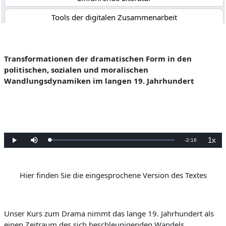
Tools der digitalen Zusammenarbeit
Kommentierte Hilfsmittel der Germanistik
Tutorials zu Online-Bibliographien
Transformationen d
er
dramatischen Form i
n den
politischen, sozialen und moralischen
Wandlungsdynamiken im
langen 19. Jahrhundert
1x
V
-
2:16
G
W
S
W
e
i
t
i
l
e
u
e
e
a
d
m
d
d
e
m
e
e
r
s
r
r
n
g
Hier finden Sie die eingesprochene Version des Textes
c
g
:
a
h
a
0
b
a
b
b
%
e
l
e
t
g
e
e
l
n
s
c
Unser Kurs zum Drama nimmt das lange 19. Jahrhundert als
h
e
w
einen Zeitraum des sich beschleunigenden Wandels
i