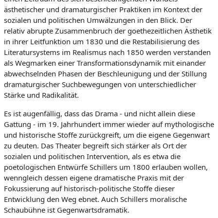
n
i
ästhetischer und dramaturgischer Praktiken im Kontext der
d
i
g
sozialen und politischen Umwälzungen in den Blick. Der
b
k
e
relativ abrupte Zusammenbruch der goethezeitlichen Ästhetik
i
e
t
in ihrer Leitfunktion um 1830 und die Restabilisierung des
n
Literatursystems im Realismus nach 1850 werden verstanden
als Wegmarken einer Transformationsdynamik mit einander
d
abwechselnden Phasen der Beschleunigung und der Stillung
e
dramaturgischer Suchbewegungen von unterschiedlicher
Z
Stärke und Radikalität.
e
Es ist augenfällig, dass das Drama - und nicht allein diese
i
Gattung - im 19. Jahrhundert immer wieder auf mythologische
und historische Stoffe zurückgreift, um die eigene Gegenwart
t
zu deuten. Das Theater begreift sich stärker als Ort der
sozialen und politischen Intervention, als es etwa die
poetologischen Entwürfe Schillers um 1800 erlauben wollen,
wenngleich dessen eigene dramatische Praxis mit der
Fokussierung auf historisch-politische Stoffe dieser
Entwicklung den Weg ebnet. Auch Schillers moralische
Schaubühne ist Gegenwartsdramatik.