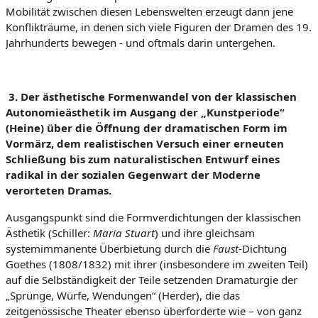
Mobilität zwischen diesen Lebenswelten erzeugt dann jene
Konflikträume, in denen sich viele Figuren der Dramen des 19.
Jahrhunderts bewegen - und oftmals darin untergehen.
3. D
e
r
äs
thetische Formenwandel von der klassischen
Autonomieästhetik im Ausgang der „Kunstperiode“
(Heine) über die Öffnung der dramatischen Form im
Vormärz, dem realistischen Versuch einer erneuten
Schließung bis zum naturalistischen Entwurf eines
radikal in der
sozialen Gegenwart der
Moderne
verorteten Dramas.
Ausgangspunkt sind die Formverdichtungen der klassischen
Ästhetik (Schiller:
Maria Stuart
) und ihre gleichsam
systemimmanente Überbietung durch die
Faust
-Dichtung
Goethes (1808/1832) mit ihrer (insbesondere im zweiten Teil)
auf die Selbständigkeit der Teile setzenden Dramaturgie der
„Sprünge, Würfe, Wendungen“ (Herder), die das
zeitgenössische Theater ebenso überforderte wie – von ganz