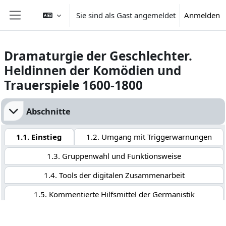
Zum Hauptinhalt
Sie sind als Gast angemeldet
Anmelden
Website-Übersicht
Dramaturgie der Geschlechter.
Heldinnen der Komödien und
Trauerspiele 1600-1800
Abschnittsübersicht
Abschnitte
1.1. Einstieg
1.2. Umgang mit Triggerwarnungen
1.3. Gruppenwahl und Funktionsweise
1.4. Tools der digitalen Zusammenarbeit
1.5. Kommentierte Hilfsmittel der Germanistik
1.6. Tutorials zu Online-Bibliographien