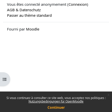
Vous êtes connecté anonymement (
Connexion
)
AGB & Datenschutz
Passer au thème standard
Fourni par
Moodle
Ouvrir l’index du cours
x
Si vous continuez à consulter ce site web, vous acceptez nos politiques :
Nutzungsbedingungen für OpenMoodle
Continuer