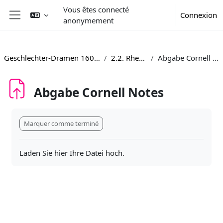
Passer au contenu principal
Vous êtes connecté
Connexion
anonymement
Panneau latéral
Geschlechter-Dramen 1600-1800
2.2. Rhetorik
Abgabe Cornell Notes
Abgabe Cornell Notes
Conditions d’achèvement
Marquer comme terminé
Laden Sie hier Ihre Datei hoch.