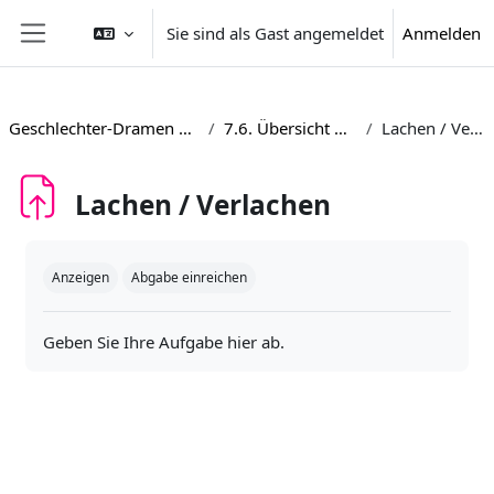
Zum Hauptinhalt
Sie sind als Gast angemeldet
Anmelden
Website-Übersicht
Geschlechter-Dramen 1600-1800
7.6. Übersicht Aufgaben
Lachen / Verlachen
Lachen / Verlachen
Abschlussbedingungen
Anzeigen
Abgabe einreichen
Geben Sie Ihre Aufgabe hier ab.