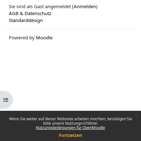
Sie sind als Gast angemeldet (
Anmelden
)
AGB & Datenschutz
Standarddesign
Powered by
Moodle
Kursindex öffnen
x
Wenn Sie weiter auf dieser Webseite arbeiten möchten, bestätigen Sie
bitte unsere Nutzungsrichtlinie:
Nutzungsbedingungen für OpenMoodle
Fortsetzen