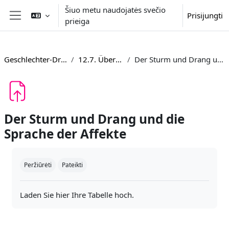
Pereiti į pagrindinį turinį
Šiuo metu naudojatės svečio
Prisijungti
prieiga
Šoninis skydelis
Geschlechter-Dramen 1600-1800
12.7. Überblick Aufgaben
Der Sturm und Drang und die Sprache der Affekte
Der Sturm und Drang und die
Sprache der Affekte
Užbaigimo reikalavimai
Peržiūrėti
Pateikti
Laden Sie hier Ihre Tabelle hoch.