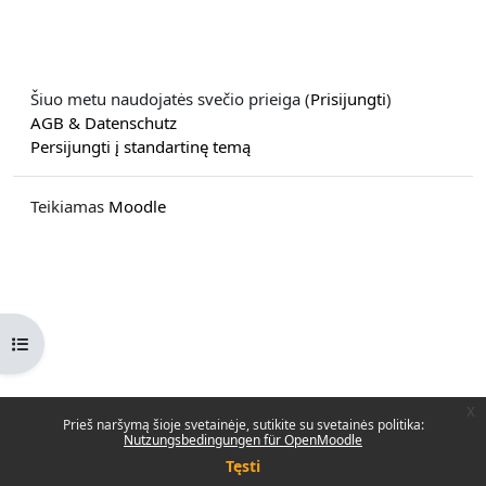
Šiuo metu naudojatės svečio prieiga (
Prisijungti
)
AGB & Datenschutz
Persijungti į standartinę temą
Teikiamas
Moodle
Atverti kurso rodyklę
x
Prieš naršymą šioje svetainėje, sutikite su svetainės politika:
Nutzungsbedingungen für OpenMoodle
Tęsti