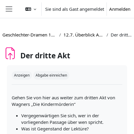
Zum Hauptinhalt
Sie sind als Gast angemeldet
Anmelden
Website-Übersicht
Geschlechter-Dramen 1600-1800
12.7. Überblick Aufgaben
Der dritte Akt
Der dritte Akt
Abschlussbedingungen
Anzeigen
Abgabe einreichen
Gehen Sie von hier aus weiter zum dritten Akt von
Wagners „Die Kindermörderin“
Vergegenwärtigen Sie sich, wer in der
vorliegenden Passage über wen spricht.
Was ist Gegenstand der Lektüre?