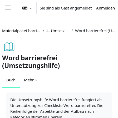
Zum Hauptinhalt
Sie sind als Gast angemeldet
Anmelden
Website-Übersicht
Materialpaket barrierefreie Lehre
4. Umsetzungshilfen
Word barrierefrei (Umsetzungshilfe)
Word barrierefrei
(Umsetzungshilfe)
Buch
Mehr
Abschlussbedingungen
Die Umsetzungshilfe Word barrierefrei fungiert als
Unterstützung zur Checkliste Word barrierefrei. Die
Reihenfolge der Aspekte und der Aufbau nach
Kategorien stimmen überein.