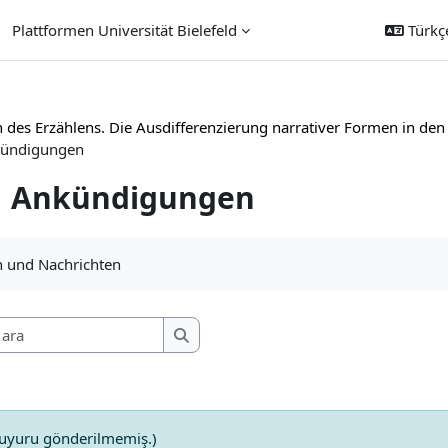
Plattformen Universität Bielefeld
Türkçe 
 des Erzählens. Die Ausdifferenzierung narrativer Formen in den
ündigungen
Ankündigungen
klilikleri
 und Nachrichten
Forumları ara
Forumları ara
duyuru gönderilmemiş.)