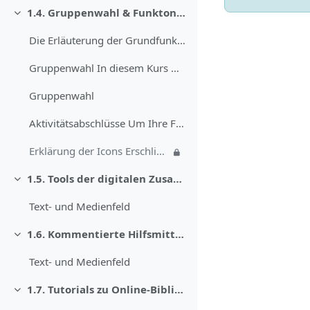
1.4. Gruppenwahl & Funktonsweise
Daralt
Die Erläuterung der Grundfunktionen des Kurses „Dr...
Gruppenwahl In diesem Kurs werden phasenweise Disk...
Gruppenwahl
Aktivitätsabschlüsse Um Ihre Fortschritte im Kurs ...
Erklärung der Icons Erschließen: Hierbei handelt e...
1.5. Tools der digitalen Zusammenarbeit
Daralt
Text- und Medienfeld
1.6. Kommentierte Hilfsmittel der Germanistik
Daralt
Text- und Medienfeld
1.7. Tutorials zu Online-Bibliographien
Daralt