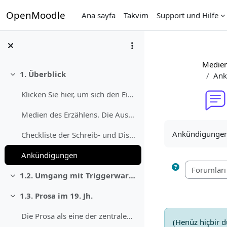
Ana içeriğe git
OpenMoodle
Ana sayfa
Takvim
Support und Hilfe
Medien
1. Überblick
Ank
Daralt
Klicken Sie hier, um sich den Einleitungstext vorl...
Medien des Erzählens. Die Ausdifferenzierung narra...
Tamamlama Gere
Ankündigungen
Checkliste der Schreib- und Diskussionaufgaben im Kurs
Ankündigungen
1.2. Umgang mit Triggerwarnungen
Daralt
1.3. Prosa im 19. Jh.
Daralt
Die Prosa als eine der zentralen literarischen Aus...
(Henüz hiçbir 