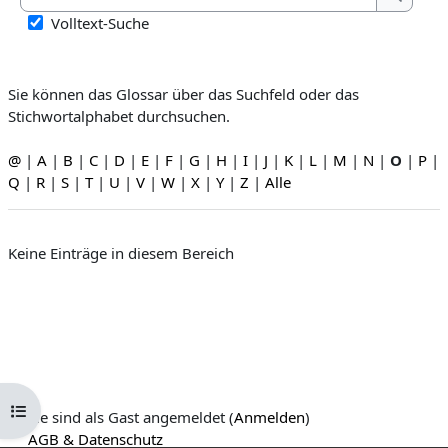
Suchen
Volltext-Suche
Sie können das Glossar über das Suchfeld oder das
Stichwortalphabet durchsuchen.
@
|
A
|
B
|
C
|
D
|
E
|
F
|
G
|
H
|
I
|
J
|
K
|
L
|
M
|
N
|
O
|
P
|
Q
|
R
|
S
|
T
|
U
|
V
|
W
|
X
|
Y
|
Z
|
Alle
Keine Einträge in diesem Bereich
Kursindex öffnen
Sie sind als Gast angemeldet (
Anmelden
)
AGB & Datenschutz