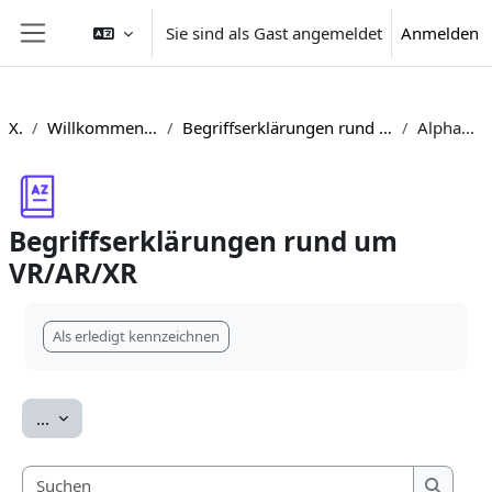
Zum Hauptinhalt
Sie sind als Gast angemeldet
Anmelden
Website-Übersicht
XR
Willkommensbereich
Begriffserklärungen rund um VR/AR/XR
Alphabetisch
Begriffserklärungen rund um
VR/AR/XR
Abschlussbedingungen
Als erledigt kennzeichnen
Einträge exportieren
...
Suchen