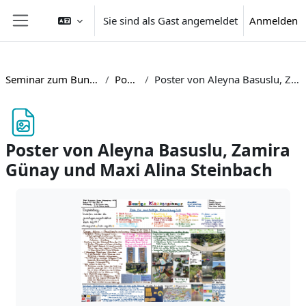
Zum Hauptinhalt
Sie sind als Gast angemeldet
Anmelden
Website-Übersicht
Seminar zum Bunten Klassenzimmer NRW
Postergalerie
Poster von Aleyna Basuslu, Zamira Günay und Maxi Alina Steinbach
Poster von Aleyna Basuslu, Zamira
Günay und Maxi Alina Steinbach
Abschlussbedingungen