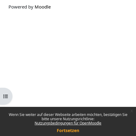
Powered by
Moodle
Kursindex öffnen
x
Wenn Sie weiter auf dieser Webseite arbeiten möchten, bestätigen Sie
bitte unsere Nutzungsrichtlinie:
Nutzungsbedingungen für OpenMoodle
Fortsetzen