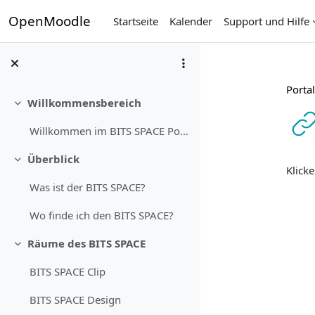
Zum Hauptinhalt
OpenMoodle
Startseite
Kalender
Support und Hilfe
Portal
Willkommensbereich
Einklappen
Willkommen im BITS SPACE Portal Dieses Portal ist ...
Abs
Überblick
Einklappen
Klicke
Was ist der BITS SPACE?
Wo finde ich den BITS SPACE?
Räume des BITS SPACE
Einklappen
BITS SPACE Clip
BITS SPACE Design