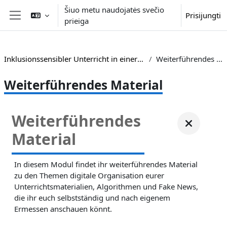
Pereiti į pagrindinį turinį
Šiuo metu naudojatės svečio
Prisijungti
prieiga
Šoninis skydelis
Inklusionssensibler Unterricht in einer digitalen Welt
Weiterführendes Material
Weiterführendes Material
Weiterführendes
Material
In diesem Modul findet ihr weiterführendes Material
zu den Themen digitale Organisation eurer
Unterrichtsmaterialien, Algorithmen und Fake News,
die ihr euch selbstständig und nach eigenem
Ermessen anschauen könnt.