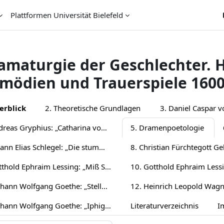
Plattformen Universität Bielefeld
amaturgie der Geschlechter. 
mödien und Trauerspiele 1600
chnittsübersicht
erblick
2. Theoretische Grundlagen
4. Andreas Gryphius: „Catharina von Georgien“
5. Dramenpoetologie
7. Johann Elias Schlegel: „Die stumme Schönheit“
9. Gotthold Ephraim Lessing: „Miß Sara Sampson“
11. Johann Wolfgang Goethe: „Stella“ (Fassung 1775)
13. Johann Wolfgang Goethe: „Iphigenie auf Tauris“ (Fassung 1787)
Literaturverzeichnis
I