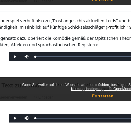
.
t
3
e
5
n
%
auerspiel verhilft also zu „Trost angesichts aktuellen Leids“ und b
ndigkeit im Hinblick auf künftige Schicksalsschläge“ (
Profitlich 
gensatz dazu operiert die Komödie gemäß der Opitz'schen Theor
ikten, Affekten und sprachästhetischen Registern:
G
W
S
e
i
t
l
e
u
a
d
m
d
e
m
e
r
s
n
g
c
:
a
h
9
b
a
0
e
l
.
t
6
e
5
n
%
G
W
S
e
i
t
l
e
u
a
d
m
d