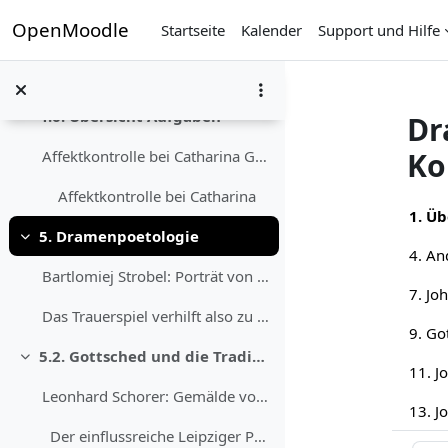
Zum Hauptinhalt
OpenMoodle
Startseite
Kalender
Support und Hilfe
Affektkontrolle bei Catharina Gryphiusʼ Barockd...
Klicken Sie hier, um Ihre Aufgabe abzugeben.
4.6. Übersicht Aufgaben
Dr
Einklappen
Ko
Affektkontrolle bei Catharina Gryphiusʼ Barockd...
Affektkontrolle bei Catharina
Abs
1. Üb
5. Dramenpoetologie
Einklappen
Bartlomiej Strobel: Porträt von Martin Opit...
Das Trauerspiel verhilft also zu „Trost ange...
5.2. Gottsched und die Tradition
Einklappen
Leonhard Schorer: Gemälde von Johann Chris...
Der einflussreiche Leipziger Professor, ...