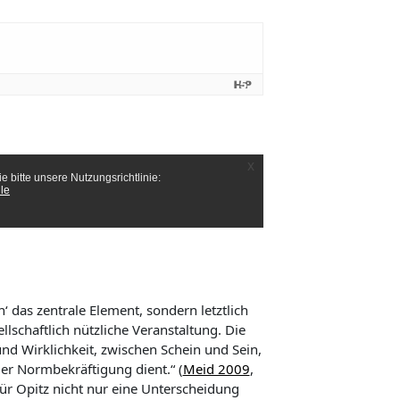
e
r
n
r
g
a
b
d
b
e
g
e
e
l
s
c
h
Z
e
w
i
n
e
i
d
i
g
i
b
k
e
i
t
e
t
n
d
e
Z
‘ das zentrale Element, sondern letztlich
e
llschaftlich nützliche Veranstaltung. Die
i
d Wirklichkeit, zwischen Schein und Sein,
t
 der Normbekräftigung dient.“ (
Meid 2009
,
ür Opitz nicht nur eine Unterscheidung