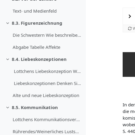
Einklappen
Text- und Medienfeld
8.3. Figurenzeichnung
Einklappen
Die Schwestern Wie beschreiben die beiden Schwe...
Abgabe Tabelle Affekte
8.4. Liebeskonzeptionen
Einklappen
Lottchens Liebeskonzeption Was könnte ...
Liebeskonzeptionen Denken Sie gemeinsam d...
Alte und neue Liebeskonzeption
In der
8.5. Kommunikation
Einklappen
die mo
komis
Lottchens Kommunikationsverhalten Beobachten Sie ...
wobei 
S. 44
Rührendes/Weinerliches Lustspiel Erinnern Si...