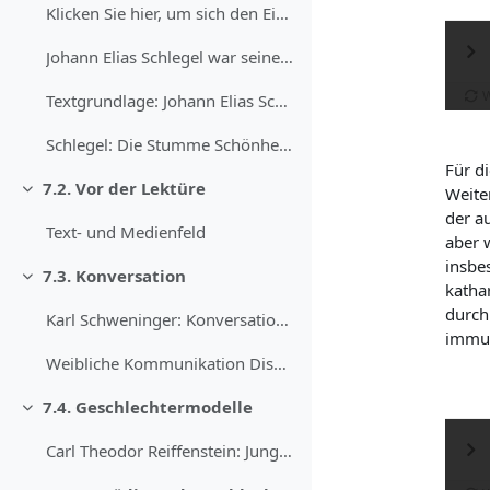
Klicken Sie hier, um sich den Einleitungstext vorl...
Johann Elias Schlegel war seinerzeit ein sehr beka...
Textgrundlage: Johann Elias Schlegel: Die stumme ...
Schlegel: Die Stumme Schönheit - Volltext
Für d
7.2. Vor der Lektüre
Weiter
Einklappen
der au
Text- und Medienfeld
aber 
insbe
7.3. Konversation
Einklappen
katha
durch
Karl Schweninger: Konversation in einem Salon des ...
immun
Weibliche Kommunikation Diskutieren Sie, inwiefer...
7.4. Geschlechtermodelle
Einklappen
Carl Theodor Reiffenstein: Junge Frau mit einer ...