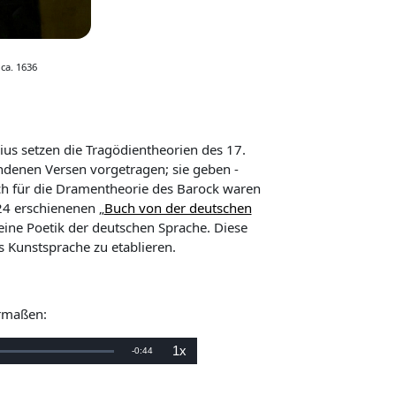
 ca. 1636
us setzen die Tragödientheorien des 17.
undenen Versen vorgetragen; sie geben -
ch für die Dramentheorie des Barock waren
24 erschienenen „
Buch von der deutschen
eine Poetik der deutschen Sprache. Diese
s Kunstsprache zu etablieren.
ermaßen:
1x
V
-
0:44
W
i
e
e
d
e