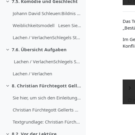
7.5. Komödie und Geschlecht
Einklappen
Johann David Schleuen:Bildnis des Gotthold Ephra...
Das Tr
Weiblichkeitsmodell Lesen Sie einen Ausz...
„Bestä
Lachen / VerlachenSchlegels Stück markiert ein ...
Im Ge
Konfl
7.6. Übersicht Aufgaben
Einklappen
Lachen / VerlachenSchlegels Stück markiert...
Lachen / Verlachen
8. Christian Fürchtegott Gellert: „Die zärtlichen Schwestern“
Einklappen
Sie hier, um sich den Einleitungstext vorlesen zu ...
Christian Fürchtegott Gellerts Drama „D...
Textgrundlage: Christian Fürchtegott Gellert...
8.2. Vor der Lektüre