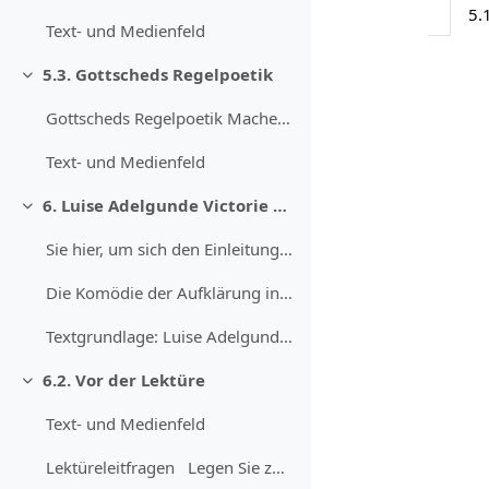
5.
Text- und Medienfeld
5.3. Gottscheds Regelpoetik
Einklappen
Gottscheds Regelpoetik Machen Sie sich anhand der...
Text- und Medienfeld
6. Luise Adelgunde Victorie Gottsched: „Die Pietisterey im Fischbein-Rocke“
Einklappen
Sie hier, um sich den Einleitungstext vorlesen zu ...
Die Komödie der Aufklärung in Deutschlan...
Textgrundlage: Luise Adelgunde Victorie Gottsched...
6.2. Vor der Lektüre
Einklappen
Text- und Medienfeld
Lektüreleitfragen Legen Sie zun&au...