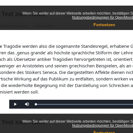
e
r
s
n
g
c
:
a
h
0
b
a
%
e
l
t
e
n
ie Tragödie werden also die sogenannte Standesregel, erhabene 
en das ‚genus grande‘ als höchste sprachliche Stilform der Lehre 
ch als Übersetzer antiker Tragödien hervorgetreten ist, orientier
weniger an Aristoteles und seinen griechischen Beispielen, als an
sondere des Stoikers Seneca. Die dargestellten Affekte dienen ni
rtische Wirkung auf das Publikum zu entfalten, sondern wirken v
 die wiederholte Begegnung mit der Darstellung von Schrecken a
isiert werden soll.
G
W
S
e
i
t
l
e
u
a
d
m
d
e
m
e
r
s
n
g
c
:
a
h
7
b
a
8
e
l