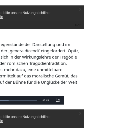
r
r
g
a
b
b
e
g
e
l
s
c
h
e
w
i
n
i
d
i
Gegenstände der Darstellung und im
g
b
k
der ‚genera dicendi‘ eingefordert. Opitz,
e
i
e
t
t sich in der Wirkungslehre der Tragödie
 der römischen Tragödientradition,
n
cht mehr dazu, eine unmittelbare
d
ermittelt auf das moralische Gemüt, das
e
uf der Bühne für die Unglücke der Welt
Z
e
1x
V
-
0:49
W
i
i
e
e
d
e
t
r
r
g
a
b
b
e