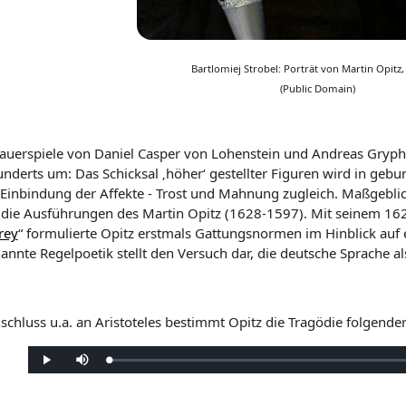
Bartlomiej Strobel: Porträt von Martin Opitz,
(Public Domain)
rauerspiele von Daniel Casper von Lohenstein und Andreas Gryphi
underts um: Das Schicksal ‚höher‘ gestellter Figuren wird in geb
 Einbindung der Affekte - Trost und Mahnung zugleich. Maßgebli
 die Ausführungen des Martin Opitz (1628-1597). Mit seinem 16
rey
“ formulierte Opitz erstmals Gattungsnormen im Hinblick auf 
annte Regelpoetik stellt den Versuch dar, die deutsche Sprache al
schluss u.a. an Aristoteles bestimmt Opitz die Tragödie folgend
G
W
S
e
i
t
l
e
u
a
d
m
d
e
m