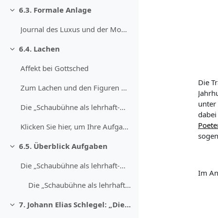
6.3. Formale Anlage
Einklappen
Journal des Luxus und der Moden, 1786(Public Dom...
6.4. Lachen
Einklappen
Affekt bei Gottsched
Die T
Zum Lachen und den Figuren Überlegen Sie nun hi...
Jahrh
unter
Die „Schaubühne als lehrhaft-moralische...
dabei
Poete
Klicken Sie hier, um Ihre Aufgabe abzugeben.
sogen
6.5. Überblick Aufgaben
Einklappen
Die „Schaubühne als lehrhaft-moralische...
Im An
Die „Schaubühne als lehrhaft-moralische Anstalt“
7. Johann Elias Schlegel: „Die stumme Schönheit“
Einklappen