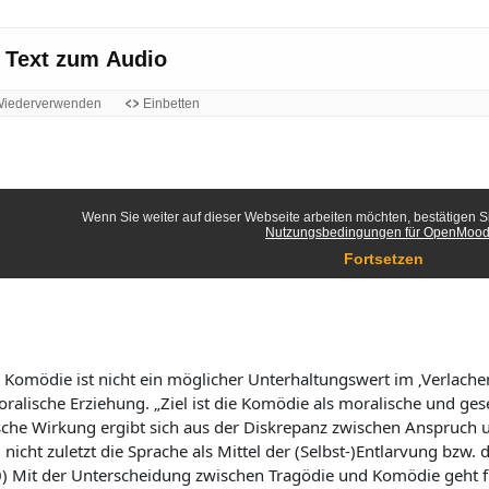
e
m
e
r
s
n
g
c
:
a
h
0
b
a
%
e
l
t
e
n
 Komödie ist nicht ein möglicher Unterhaltungswert im ‚Verlachen
ralische Erziehung. „Ziel ist die Komödie als moralische und gese
che Wirkung ergibt sich aus der Diskrepanz zwischen Anspruch un
nicht zuletzt die Sprache als Mittel der (Selbst-)Entlarvung bzw.
0) Mit der Unterscheidung zwischen Tragödie und Komödie geht f