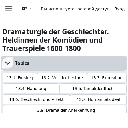
Перейти к основному содержанию
Вы используете гостевой доступ
Вход
Боковая панель
Dramaturgie der Geschlechter.
Heldinnen der Komödien und
Trauerspiele 1600-1800
Section outline
Topics
13.1. Einstieg
13.2. Vor der Lektüre
13.3. Exposition
13.4. Handlung
13.5. Tantalidenfluch
13.6. Geschlecht und Affekt
13.7. Humanitätsideal
13.8. Drama der Anerkennung
13.9. Übersicht Aufgaben