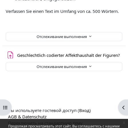
Verfassen Sie einen Text im Umfang von ca. 500 Wörtern.
Отслеживание выполнения
Зад
Geschlechtlich codierter Affekthaushalt der Figuren?
Отслеживание выполнения
Открыть оглавление курса
От
Вы используете гостевой доступ (
Вход
)
AGB & Datenschutz
Переключить на стандартную тему
x
Продолжая просматривать этот сайт, Вы соглашаетесь с нашими