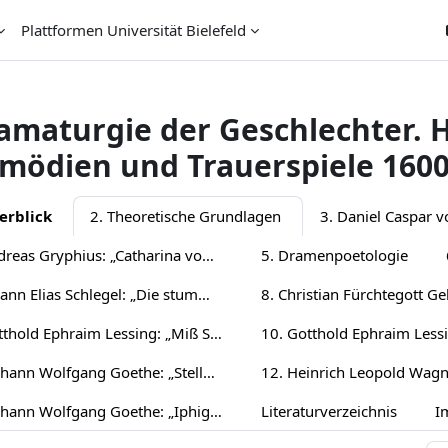
Plattformen Universität Bielefeld
amaturgie der Geschlechter. 
mödien und Trauerspiele 1600
chnittsübersicht
erblick
2. Theoretische Grundlagen
4. Andreas Gryphius: „Catharina von Georgien“
5. Dramenpoetologie
7. Johann Elias Schlegel: „Die stumme Schönheit“
9. Gotthold Ephraim Lessing: „Miß Sara Sampson“
11. Johann Wolfgang Goethe: „Stella“ (Fassung 1775)
13. Johann Wolfgang Goethe: „Iphigenie auf Tauris“ (Fassung 1787)
Literaturverzeichnis
I