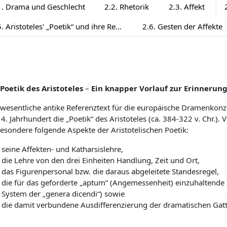
1. Drama und Geschlecht
2.2. Rhetorik
2.3. Affekt
2.5. Aristoteles' „Poetik“ und ihre Rezeption
2.6. Gesten der Affekte
 Poetik des Aristoteles
–
Ein knapper Vorlauf zur Erinnerun
wesentliche antike Referenztext für die europäische Dramenkonze
4. Jahrhundert die „Poetik“ des Aristoteles (ca. 384-322 v. Chr.)
esondere folgende Aspekte der Aristotelischen Poetik:
seine Affekten- und Katharsislehre,
die Lehre von den drei Einheiten Handlung, Zeit und Ort,
das Figurenpersonal bzw. die daraus abgeleitete Standesregel,
die für das geforderte „aptum“ (Angemessenheit) einzuhaltende
System der „genera dicendi“) sowie
die damit verbundene Ausdifferenzierung der dramatischen Gat