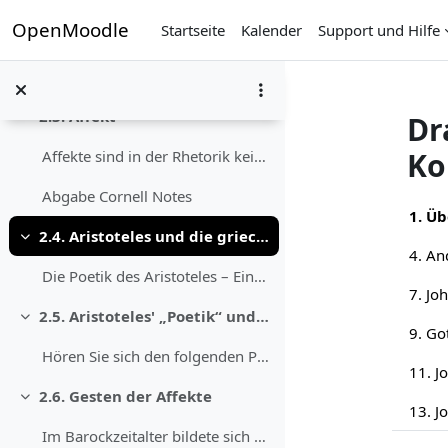
Zum Hauptinhalt
OpenMoodle
Startseite
Kalender
Support und Hilfe
Abgabe Cornell Notes
Die drei aristotelischen Überzeugungsmittel@@PLUGI...
2.3. Affekt
Dr
Einklappen
Ko
Affekte sind in der Rhetorik keine spontanen Emoti...
Abgabe Cornell Notes
Abs
1. Üb
2.4. Aristoteles und die griechische Tragödie
Einklappen
Die Poetik des Aristoteles – Ein knappe...
2.5. Aristoteles' „Poetik“ und ihre Rezeption
Einklappen
Hören Sie sich den folgenden Podcast an, um e...
2.6. Gesten der Affekte
Einklappen
Im Barockzeitalter bildete sich zum ersten Mal in ...