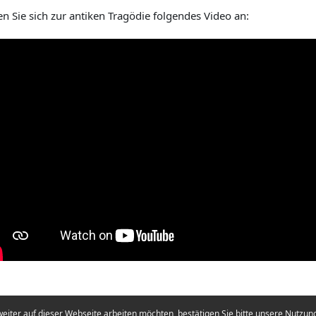
n Sie sich zur antiken Tragödie folgendes Video an:
eiter auf dieser Webseite arbeiten möchten, bestätigen Sie bitte unsere Nutzungs