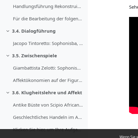
Handlungsführung Rekonstruieren Sie für...
Sehe
Für die Bearbeitung der folgenden Aufgaben, s...
3.4. Dialogführung
Einklappen
Jacopo Tintoretto: Sophonisba, Öl auf Leinw...
3.5. Zwischenspiele
Einklappen
Giambattista Zelotti: Sophonisbe bittet Massinis...
Affektökonomien auf der Figurenebene Denke...
3.6. Klugheitslehre und Affekt
Einklappen
Antike Büste von Scipio Africanus, 1638(Public Dom...
Geschlechtliches Handeln im Affekt Wie macht si...
Klicken Sie hier, um Ihre Aufgabe abzugeben.
Wenn Sie w