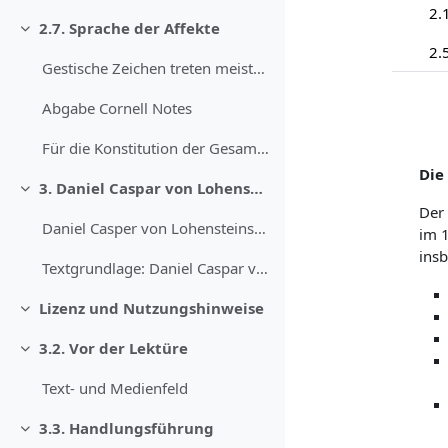
2.
2.7. Sprache der Affekte
Einklappen
Gestische Zeichen treten meistens im Zusammenspiel...
Abgabe Cornell Notes
Für die Konstitution der Gesamtbedeutung der ...
Die
3. Daniel Caspar von Lohenstein: „Sophonisbe“
Einklappen
Der 
Daniel Casper von Lohensteins „Sophonisbe&ld...
im 1
insb
Textgrundlage: Daniel Caspar von Lohenstein: So...
Lizenz und Nutzungshinweise
Einklappen
3.2. Vor der Lektüre
Einklappen
Text- und Medienfeld
3.3. Handlungsführung
Einklappen