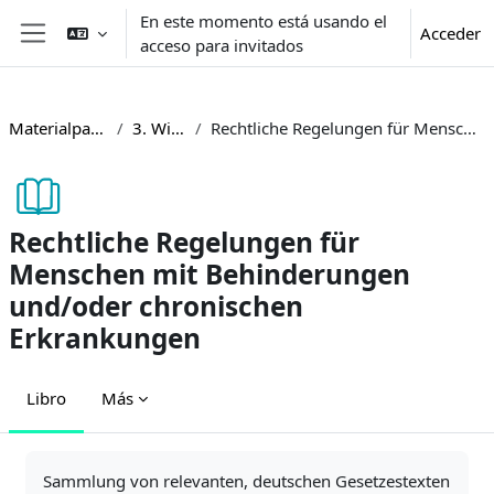
Salta al contenido principal
En este momento está usando el
Acceder
acceso para invitados
Panel lateral
Materialpaket barrierefreie Lehre
3. Wissensdatenbank
Rechtliche Regelungen für Menschen mit Behinderungen und/oder chronischen Erkrankungen
Rechtliche Regelungen für
Menschen mit Behinderungen
und/oder chronischen
Erkrankungen
Libro
Más
Requisitos de finalización
Sammlung von relevanten, deutschen Gesetzestexten