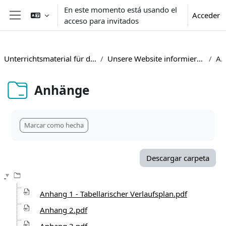
Salta al contenido principal
En este momento está usando el
Acceder
acceso para invitados
Panel lateral
Unterrichtsmaterial für den medienkompetenzorientierten Biologieunterricht
Unsere Website informiert! Immunisierung durch Impfungen als Hilfe für den Körper
Anhän
Anhänge
Requisitos de finalización
Marcar como hecha
Descargar carpeta
Anhang 1 - Tabellarischer Verlaufsplan.pdf
Anhang 2.pdf
Anhang 3.pdf