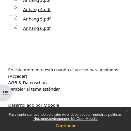
Anhang 4.pdf
Anhang 5.pdf
Anhang 6.pdf
En este momento está usando el acceso para invitados
(
Acceder
)
AGB & Datenschutz
Cambiar al tema estándar
Abrir índice del curso
Desarrollado por
Moodle
x
Para continuar usando este sitio web, debe aceptar nuestras políticas:
Nutzungsbedingungen für OpenMoodle
Continuar