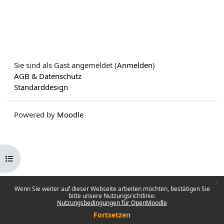
Sie sind als Gast angemeldet (
Anmelden
)
AGB & Datenschutz
Standarddesign
Powered by
Moodle
Kursindex öffnen
x
Wenn Sie weiter auf dieser Webseite arbeiten möchten, bestätigen Sie
bitte unsere Nutzungsrichtlinie:
Nutzungsbedingungen für OpenMoodle
Fortsetzen