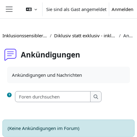
Zum Hauptinhalt
Sie sind als Gast angemeldet
Anmelden
Website-Übersicht
Inklusionssensibler Unterricht in einer digitalen Welt
Diklusiv statt exklusiv - inklusionssensibler Unterricht in einer digitalen Welt
Ankündigungen
Ankündigungen
Abschlussbedingungen
Ankündigungen und Nachrichten
Foren durchsuchen
Foren durchsuchen
(Keine Ankündigungen im Forum)