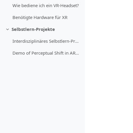
Wie bediene ich ein VR-Headset?
Benötigte Hardware für XR
Selbstlern-Projekte
Einklappen
Interdisziplinäres Selbstlern-Projekt: BITS in Motion – From Digital Illusion to Physical Reality - Perceptual Shift (Englisch)
Demo of Perceptual Shift in AR-Viewer