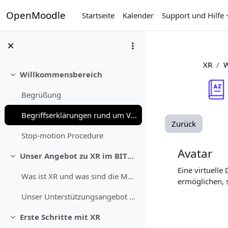
Zum Hauptinhalt
OpenMoodle
Startseite
Kalender
Support und Hilfe
XR
W
Willkommensbereich
Einklappen
Begrüßung
Begriffserklärungen rund um VR/AR/XR
Zurück
Stop-motion Procedure
Avatar
Unser Angebot zu XR im BITS SPACE
Einklappen
Eine virtuell
Was ist XR und was sind die Möglichkeiten?
ermöglichen, s
Unser Unterstützungsangebot zu XR
Erste Schritte mit XR
Einklappen