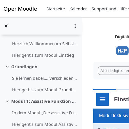
Einklappen
Zum Hauptinhalt
OpenMoodle
Startseite
Kalender
Support und Hilfe
Ankündigungen
Barrierefreies Material
Einstieg
Einklappen
Digital
Herzlich Willkommen im Selbstlernkurs zu den Theme...
Hier geht's zum Modul Einstieg
Abschlussbedi
Grundlagen
Einklappen
Als erledigt ken
Sie lernen dabei,... verschiedene Begrifflichkeite...
Hier geth's zum Modul Grundlagen
Modul 1: Assistive Funktion von Medien
Einklappen
In dem Modul „Die assistive Funktion von Medien“ g...
Hier geht's zum Modul Assistive Funktion von Medien