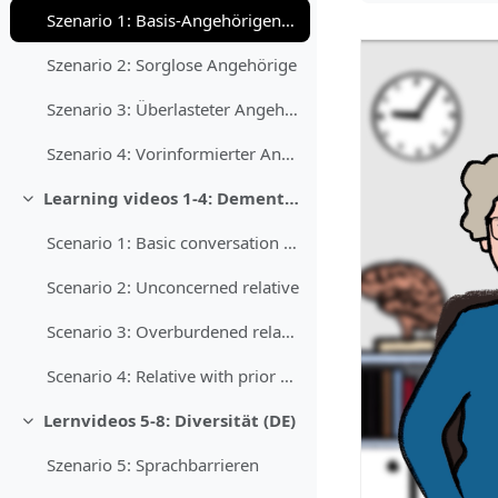
Szenario 1: Basis-Angehörigengespräch
Szenario 2: Sorglose Angehörige
Szenario 3: Überlasteter Angehöriger
Szenario 4: Vorinformierter Angehöriger
Learning videos 1-4: Dementia (EN)
Sažmi
Scenario 1: Basic conversation with relatives
Scenario 2: Unconcerned relative
Scenario 3: Overburdened relative
Scenario 4: Relative with prior knowledge
Lernvideos 5-8: Diversität (DE)
Sažmi
Szenario 5: Sprachbarrieren