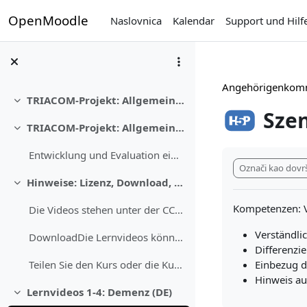
Preskoči na sadržaj
OpenMoodle
Naslovnica
Kalendar
Support und Hilf
Angehörigenkomm
TRIACOM-Projekt: Allgemeine Informationen
Sažmi
Sze
TRIACOM-Projekt: Allgemeine Informationen
Sažmi
Uvjet dovršenos
Entwicklung und Evaluation eines E-Learning-Progra...
Označi kao dovr
Hinweise: Lizenz, Download, Verbreitung
Sažmi
Kompetenzen: V
Die Videos stehen unter der CC BY SA Lizenz.Der Na...
Verständli
DownloadDie Lernvideos können herunterladen werden...
Differenzi
Einbezug d
Teilen Sie den Kurs oder die Kursinhalte mit ander...
Hinweis au
Lernvideos 1-4: Demenz (DE)
Sažmi