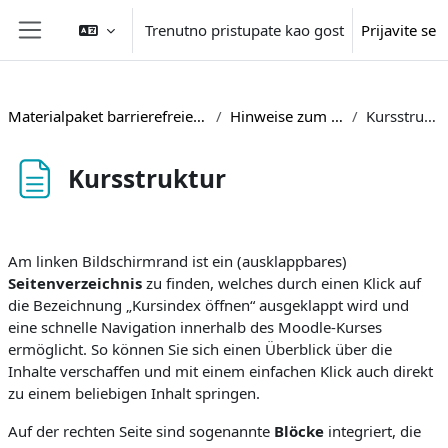
Idi na glavni sadržaj
Trenutno pristupate kao gost
Prijavite se
Side panel
Materialpaket barrierefreie Lehre
Hinweise zum Kurs
Kursstruktur
Kursstruktur
Zahtjevi za kompletiranje
Am linken Bildschirmrand ist ein (ausklappbares)
Seitenverzeichnis
zu finden, welches durch einen Klick auf
die Bezeichnung „Kursindex öffnen“ ausgeklappt wird und
eine schnelle Navigation innerhalb des Moodle-Kurses
ermöglicht. So können Sie sich einen Überblick über die
Inhalte verschaffen und mit einem einfachen Klick auch direkt
zu einem beliebigen Inhalt springen.
Auf der rechten Seite sind sogenannte
Blöcke
integriert, die