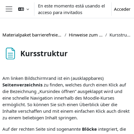
Salta al contenido principal
En este momento está usando el
Acceder
acceso para invitados
Panel lateral
Materialpaket barrierefreie Lehre
Hinweise zum Kurs
Kursstruktur
Kursstruktur
Requisitos de finalización
Am linken Bildschirmrand ist ein (ausklappbares)
Seitenverzeichnis
zu finden, welches durch einen Klick auf
die Bezeichnung „Kursindex öffnen“ ausgeklappt wird und
eine schnelle Navigation innerhalb des Moodle-Kurses
ermöglicht. So können Sie sich einen Überblick über die
Inhalte verschaffen und mit einem einfachen Klick auch direkt
zu einem beliebigen Inhalt springen.
Auf der rechten Seite sind sogenannte
Blöcke
integriert, die