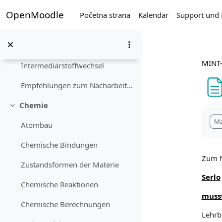
Idi na glavni sadržaj
Klassische und molekulare Genetik
OpenMoodle
Početna strana
Kalendar
Support und 
Zellteilung und Zellzyklus
Proteinbiosynthese
MINT-
Intermediärstoffwechsel
Empfehlungen zum Nacharbeiten
Chemie
Skupi
Zah
Ma
Atombau
Chemische Bindungen
Zum N
Zustandsformen der Materie
Serlo
Chemische Reaktionen
muss
Chemische Berechnungen
Lehrb