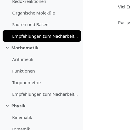
Redoxreaktionen
Viel 
Organische Moleküle
Poslj
Säuren und Basen
Empfehlungen zum Nacharbeiten
Mathematik
Skupi
Arithmetik
Funktionen
Trigonometrie
Empfehlungen zum Nacharbeiten
Physik
Skupi
Kinematik
Dynamik