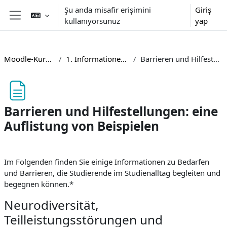
Ana içeriğe git
Şu anda misafir erişimini
Giriş
kullanıyorsunuz
yap
Yan panel
Moodle-Kurse barrierefrei gestalten
1. Informationen zur Barrierefreiheit in Moodle
Barrieren und Hilfestellungen: eine Auflistung von Beispielen
Barrieren und Hilfestellungen: eine
Auflistung von Beispielen
Tamamlama Gereklilikleri
Im Folgenden finden Sie einige Informationen zu Bedarfen
und Barrieren, die Studierende im Studienalltag begleiten und
begegnen können.*
Neurodiversität,
Teilleistungsstörungen und