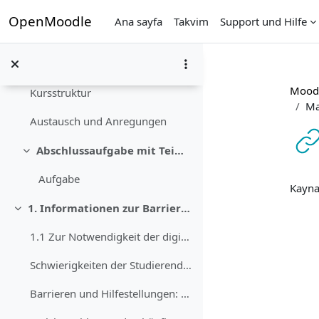
Ana içeriğe git
Inhalte und Hinweise zum Kurs
Daralt
OpenMoodle
Ana sayfa
Takvim
Support und Hilfe
In diesem Video geben wir Ihnen einen Überblick üb...
Inhaltsverzeichnis Informationen zur Barrierefreih...
Moodl
Kursstruktur
Ma
Austausch und Anregungen
Abschlussaufgabe mit Teilnahmebescheinigung
Daralt
Tam
Aufgabe
Kayna
1. Informationen zur Barrierefreiheit in Moodle
Daralt
1.1 Zur Notwendigkeit der digitalen Barrierefreihe...
Schwierigkeiten der Studierenden mit Moodle
Barrieren und Hilfestellungen: eine Auflistung von Beispielen