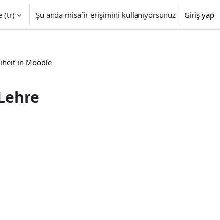
‎(tr)‎
Şu anda misafir erişimini kullanıyorsunuz
Giriş yap
eiheit in Moodle
 Lehre