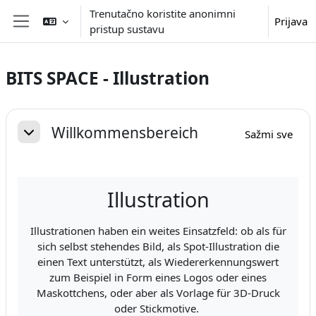
Preskoči na sadržaj
Trenutačno koristite anonimni
Prijava
pristup sustavu
Bočni panel
BITS SPACE - Illustration
Section outline
Willkommensbereich
Sažmi sve
Sažmi
Illustration
Illustrationen haben ein weites Einsatzfeld: ob als für
sich selbst stehendes Bild, als Spot-Illustration die
einen Text unterstützt, als Wiedererkennungswert
zum Beispiel in Form eines Logos oder eines
Maskottchens, oder aber als Vorlage für 3D-Druck
oder Stickmotive.