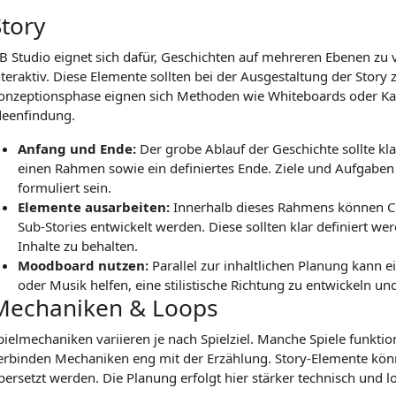
Story
B Studio eignet sich dafür, Geschichten auf mehreren Ebenen zu ver
nteraktiv. Diese Elemente sollten bei der Ausgestaltung der Sto
onzeptionsphase eignen sich Methoden wie Whiteboards oder Ka
deenfindung.
Anfang und Ende:
Der grobe Ablauf der Geschichte sollte kla
einen Rahmen sowie ein definiertes Ende. Ziele und Aufgaben
formuliert sein.
Elemente ausarbeiten:
Innerhalb dieses Rahmens können Ch
Sub-Stories entwickelt werden. Diese sollten klar definiert we
Inhalte zu behalten.
Moodboard nutzen:
Parallel zur inhaltlichen Planung kann 
oder Musik helfen, eine stilistische Richtung zu entwickeln un
Mechaniken & Loops
pielmechaniken variieren je nach Spielziel. Manche Spiele funktio
erbinden Mechaniken eng mit der Erzählung. Story-Elemente könn
bersetzt werden. Die Planung erfolgt hier stärker technisch und l