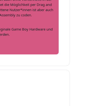
et die Möglichkeit per Drag and
ttene Nutzer*innen ist aber auch
 Assembly zu coden.
originale Game Boy Hardware und
erden.