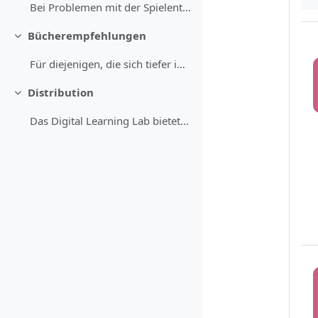
Bei Problemen mit der Spielentwicklung in GB Studi...
Bücherempfehlungen
Replier
Für diejenigen, die sich tiefer in die Materie des...
Distribution
Replier
Das Digital Learning Lab bietet die Möglichkeit, e...