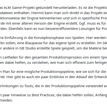
as eLM Game-Projekt gebündelt herunterladen. Es ist die Projektda
dateien enthalten. Hiermit kann man sich direkt in das Projekt e
ktionsweise der Engine kennenlernen und sich in spezifische Pr
de mit einer älteren Version der Engine erstellt. Ggf. muss es f
den. Ebenfalls kann es nun bessere/effizientere Lösungen für P
ine Einführung in die Konzeptionsphase von Spielen. Hier werden 
fen sollen, eine Blaupause für das eigene Spiel zu erstellen. Im 
r andere in GB Studio erstellte Spiele gespielt, um die Materie b
in Leitfaden für den gesamten Produktionsprozess von einem Spie
len dabei helfen, zu verstehen, wie man sich effizient zum fertigen
in Plan für eine mögliche Produktionspipeline, wie sie sich für die
net. Hier gibt es auch ein paar Einblicke in den Ablauf der Entw
erlinkungen zu Tools, die in der Produktionspipeline verwendet 
in paar Hinweise zu Best Practices, die dabei helfen sollen, Anfän
meiden.