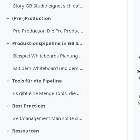
Story GB Studio eignet sich dafür Stories auf eine...
(Pre-)Production
Replier
Pre-Production Die Pre-Production ist die Phase na...
Produktionspipeline in GB Studio
Replier
Beispiel Whiteboards Planung Spielverlauf Beispiel...
Mit dem Whiteboard und dem Kanban, kann man sich d...
s
Tools für die Pipeline
Replier
Es gibt eine Menge Tools, die man nutzen kann, um ...
Best Practices
Replier
Zeitmanagement Man sollte sich zuerst eine solide ...
Ressourcen
Replier