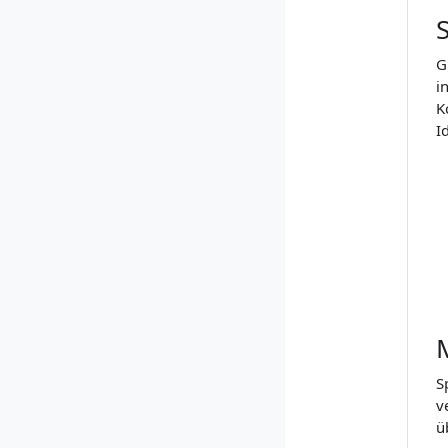
G
i
K
I
S
v
ü