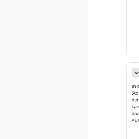
Re
In 
Sto
der
kan
daz
Aus