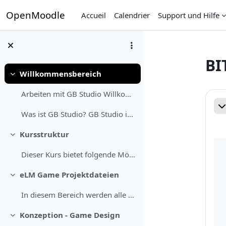
Passer au contenu principal
OpenMoodle
Accueil
Calendrier
Support und Hilfe
BI
Willkommensbereich
Replier
Ré
Arbeiten mit GB Studio Willkommen im Selbstlernkur...
Re
Was ist GB Studio? GB Studio ist eine leicht zugän...
Kursstruktur
Replier
Dieser Kurs bietet folgende Möglichkeiten: • Das e...
eLM Game Projektdateien
Replier
In diesem Bereich werden alle im Rahmen des Projek...
Konzeption - Game Design
Replier