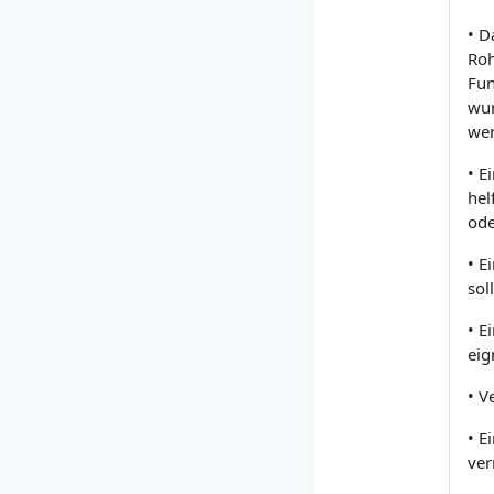
• D
Roh
Fun
wur
wer
• E
hel
ode
• E
sol
• E
eig
• V
• E
ver