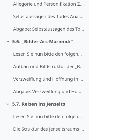
Allegorie und Personifikation Zum Verständnis des ...
Selbstaussagen des Todes Analysieren Sie die Aussa...
Abgabe: Selbstaussagen des Todes
5.6. „Bilder-Ars-Moriendi“
Einklappen
Lesen Sie nun bitte den folgenden Text vollständig...
Aufbau und Bildstruktur der „Bilder-Ars-Moriendi“ ...
Verzweiflung und Hoffnung in der „Bilder-Ars-Morie...
Abgabe: Verzweiflung und Hoffnung in der „Bilder-Ars-Moriendi“
5.7. Reisen ins Jenseits
Einklappen
Lesen Sie nun bitte den folgenden Text in den ange...
Die Struktur des Jenseitsraums Wie ist der Raum ge...