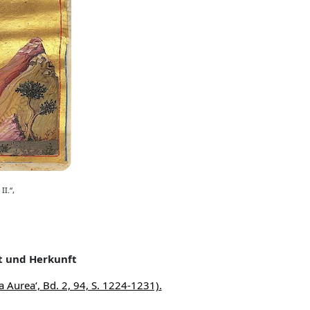
II.
“
,
t und Herkunft
a Aurea‘, Bd. 2, 94, S. 1224-1231).