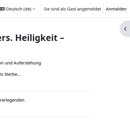
Deutsch ‎(de)‎
Sie sind als Gast angemeldet
Anmelden
Blo
rs. Heiligkeit –
ion und Auferstehung
5. Der Tod und die Kunst des Sterbens
yrerlegenden