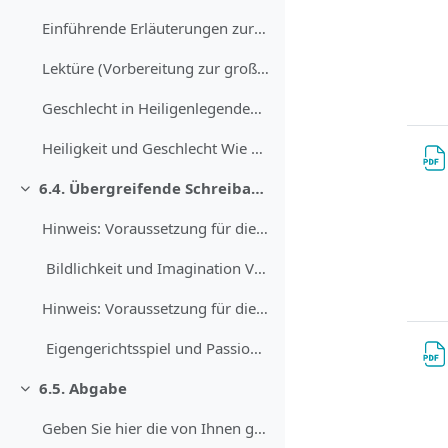
Einführende Erläuterungen zur großen Schreibaufgab...
Lektüre (Vorbereitung zur großen Schreibaufgabe „H...
Geschlecht in Heiligenlegenden Halten Sie in Stich...
Heiligkeit und Geschlecht Wie erzählen die Margare...
6.4. Übergreifende Schreibaufgaben
Einklappen
Hinweis: Voraussetzung für die Bearbeitung der gro...
Bildlichkeit und Imagination Versuchen Sie...
Hinweis: Voraussetzung für die Bearbeitung der gro...
Eigengerichtsspiel und Passionsspiel Sie h...
6.5. Abgabe
Einklappen
Geben Sie hier die von Ihnen gewählten großen Schr...