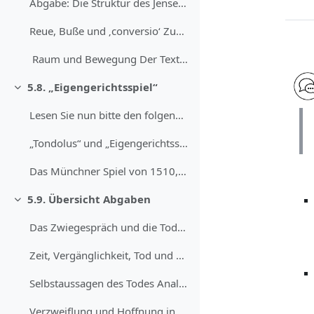
Abgabe: Die Struktur des Jenseitsraums
Reue, Buße und ‚conversio‘ Zum Verständnis der ‚Vi...
Raum und Bewegung Der Text stellt die &sbq...
5.8. „Eigengerichtsspiel“
Einklappen
Lesen Sie nun bitte den folgenden Text vollständig...
„Tondolus“ und „Eigengerichtsspiel“ Ein Holzschnit...
Das Münchner Spiel von 1510, in: Drei Schauspiele vom sterbenden Menschen, hg. v. Johannes Bolte, Leipzig: Hiersemann 1927, V. 595-920.
5.9. Übersicht Abgaben
Einklappen
Das Zwiegespräch und die Todesdarstellung in der „...
Zeit, Vergänglichkeit, Tod und Sterben Wie themati...
Selbstaussagen des Todes Analysieren Sie die Aussa...
Verzweiflung und Hoffnung in der „Bilder-Ars-Morie...