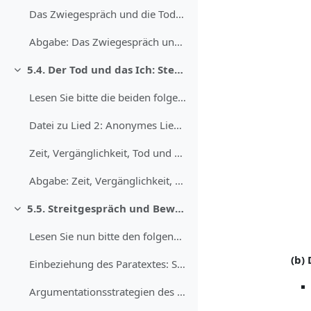
Das Zwiegespräch und die Todesdarstellung in der „...
Abgabe: Das Zwiegespräch und die Todesdarstellung in der „Vorauer Novelle“
5.4. Der Tod und das Ich: Sterbelieder
Einklappen
Lesen Sie bitte die beiden folgenden Lieder: Oswal...
Datei zu Lied 2: Anonymes Lied in einem Ton Regenbogens
Zeit, Vergänglichkeit, Tod und Sterben Wie themati...
Abgabe: Zeit, Vergänglichkeit, Tod und Sterben
5.5. Streitgespräch und Bewältigung
Einklappen
Lesen Sie nun bitte den folgenden Text vollständig...
(b)
Einbeziehung des Paratextes: Spannung zwischen R...
Argumentationsstrategien des Ackermanns Diskutiere...