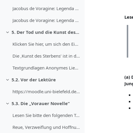
Jacobus de Voragine: Legenda Aurea. Margareta (Pelagius).
Les
Jacobus de Voragine: Legenda Aurea. Alexius.
5. Der Tod und die Kunst des Sterbens
Einklappen
Klicken Sie hier, um sich den Einleitungstext vorl...
Die ‚Kunst des Sterbens‘ ist in der mittelalterlic...
Textgrundlagen Anonymes Lied in einem Ton Regenbog...
(a)
5.2. Vor der Lektüre
Einklappen
Jun
https://moodle.uni-bielefeld.de/draftfile.php/3810...
5.3. Die „Vorauer Novelle“
Einklappen
Lesen Sie bitte den folgenden Text vollständig: Di...
Reue, Verzweiflung und Hoffnung Zum genaueren Vers...