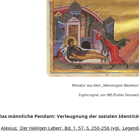
Miniatur aus dem
„
Menologion Basileios' 
Euphrosyne, um 985 (Public Domain)
Das männliche Pendant: Verleugnung der sozialen Identitä
Alexius: ‚Der Heiligen Leben‘, Bd. 1, 57, S. 250-256 (vgl. ‚Legend