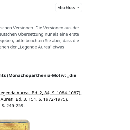
Abschluss
schen Versionen. Die Versionen aus der
utschen Übersetzung nur als eine erste
geben; bitte beachten Sie aber, dass die
denen der „Legende Aurea“ etwas
chts (Monachoparthenia-Motiv: „die
‚Legenda Aurea‘, Bd. 2, 84, S. 1084-1087).
 Aurea‘, Bd. 3, 151, S. 1972-1975).
 S. 245-259.