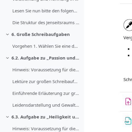
Lesen Sie nun bitte den folgenden Text in den ange...
Die Struktur des Jenseitsraums Wie ist der Raum ge...
6. Große Schreibaufgaben
Einklappen
Verg
Vorgehen 1. Wählen Sie eine der beiden großen Schr...
6.2. Aufgabe zu „Passion und Auferstehung“
Einklappen
Hinweis: Voraussetzung für die Bearbeitung der gro...
Schr
Lektüre zur großen Schreibaufgabe „Leidensdarstell...
Einführende Erläuterung zur großen Schreibaufgabe ...
Leidensdarstellung und Gewaltdarstellung Analysier...
6.3. Aufgabe zu „Heiligkeit und Geschlecht“
Einklappen
Hinweis: Voraussetzung für die Bearbeitung der gro...