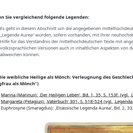
en Sie vergleichend folgende Legenden:
Es geht in diesem Abschnitt um die angegebenen mittelhochdeut
„Legende Aurea“ wurden, sofern vorhanden, mit ihrer neuhochde
Hilfe für das Verständnis der mittelhochdeutschen Texte mit ange
volkssprachlichen Versionen auch in inhaltlichen Aspekten von 
abweichen können.
 Die weibliche Heilige als Mönch: Verleugnung des Geschle
gfrau als Mönch“)
Marina (Marinus): ‚Der Heiligen Leben‘, Bd. 1, 35, S. 153f. (vgl. 
Margareta (Pelagius): ‚Väterbuch‘ 301, S. 518-524 (vgl. ‚Legenda
Euphrosyne (Smaragdus): ‚Elsässische Legenda Aurea‘, Bd. 2, 33,