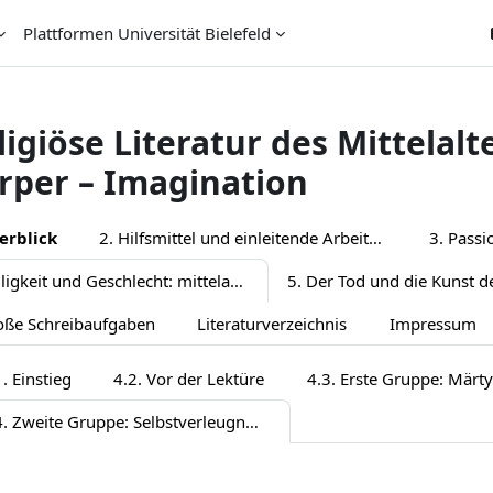
Plattformen Universität Bielefeld
ligiöse Literatur des Mittelalte
rper – Imagination
chnittsübersicht
erblick
2. Hilfsmittel und einleitende Arbeitsaufträge
3. Pass
4. Heiligkeit und Geschlecht: mittelalterliche Heiligenlegenden
oße Schreibaufgaben
Literaturverzeichnis
Impressum
. Einstieg
4.2. Vor der Lektüre
4.3. Erste Gruppe: Märt
4.4. Zweite Gruppe: Selbstverleugnung als Askese