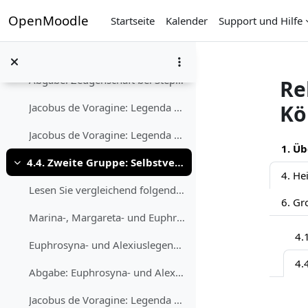
Zum Hauptinhalt
OpenMoodle
Startseite
Kalender
Support und Hilfe
Vergleich der Versionen der Legenden in der „Legen...
Zeugenschaft bei Stephanus, Brautschaft bei...
Abgabe: Zeugenschaft bei Stephanus, Brautschaft bei Agnes
Re
Kö
Jacobus de Voragine: Legenda Aurea. Stephanus.
Jacobus de Voragine: Legenda Aurea. Agnes.
Abs
1. Üb
4.4. Zweite Gruppe: Selbstverleugnung als Askese
Einklappen
Lesen Sie vergleichend folgende Legenden: Es geht ...
6. Gr
Marina-, Margareta- und Euphrosynalegende Die Bear...
4.1
Euphrosyna- und Alexiuslegende Vergleichen Sie ...
Abgabe: Euphrosyna- und Alexiuslegende
Jacobus de Voragine: Legenda Aurea. Marina (Marinus).