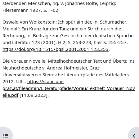
sterbenden Menschen, hg. v. Johannes Bolte, Leipzig:
Hiersemann 1927, S. 1-62.
Oswald von Wolkenstein: Ich spür ain tier, in: Schumacher,
Meinolf: Ein Kranz für den Tanz und ein Strich durch die
Rechnung, in: Beiträge zur Geschichte der deutschen Sprache
und Literatur 123 (2001), H.2, S. 253-273, hier S. 255-257.
https://doi.org/10.1515/bgsl.2001.2001.123.253
.
Die Vorauer Novelle. Mittelhochdeutscher Text und Übertr. ins
Neuhochdeutsche v. Andrea Hofmeister, Graz:
Universitätsverein Steirische Literaturpfade des Mittelalters
2012; URL:
https://static.uni-
graz.at/fileadmin/Literaturpfade/Vorau/Textheft_Vorauer_Nov
elle.pdf
[11.09.2023].
Atverti kurso rodyklę
Ati