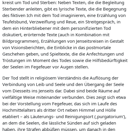
kreist um Tod und Sterben: Neben Texten, die die Begleitung
Sterbender anleiten, gibt es lyrische Texte, die die Begegnung
des fiktiven Ich mit dem Tod imaginieren, eine Erzählung von
Teufelsbund, Verzweiflung und Reue, ein Streitgespräch, in
dem ein Hinterbliebener mit dem personifizierten Tod
diskutiert, erörternde Texte (auch in Kombination mit
Bildprogrammen), Erzählungen von Jenseitsreisen in Gestalt
von Visionsberichten, die Einblicke in das postmortale
Geschehen geben, und Spieltexte, die die Anfechtungen und
Tröstungen im Moment des Todes sowie die Hilfsbedürftigkeit
der Seelen im Fegefeuer vor Augen stellen.
Der Tod stellt in religiösem Verständnis die Auflösung der
Verbindung von Leib und Seele und den Übergang der Seele
vom Diesseits ins Jenseits dar. Dabei sind beide Räume auf
vielfältige Weise miteinander verbunden. Dies zeigt sich etwa
bei der Vorstellung vom Fegefeuer, das sich im Laufe des
Hochmittelalters als dritter Ort neben Himmel und Hölle
etabliert – als Läuterungs- und Reinigungsort (‚purgatorium‘),
an dem die Seelen, die lässliche Sünden auf sich geladen
haben, ihre Strafen abbüßen müssen, um danach in den