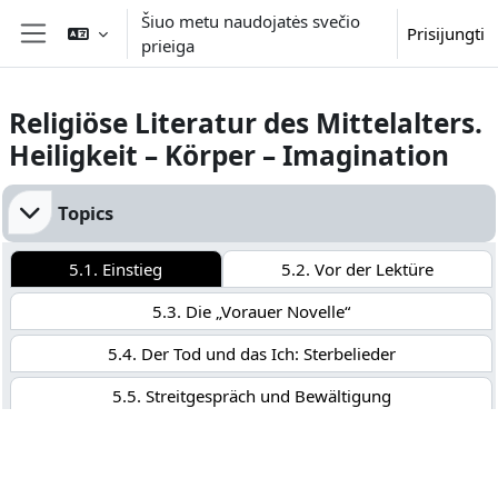
Pereiti į pagrindinį turinį
Šiuo metu naudojatės svečio
Prisijungti
prieiga
Šoninis skydelis
Religiöse Literatur des Mittelalters.
Heiligkeit – Körper – Imagination
Dalies kontūras
Topics
5.1. Einstieg
5.2. Vor der Lektüre
5.3. Die „Vorauer Novelle“
5.4. Der Tod und das Ich: Sterbelieder
5.5. Streitgespräch und Bewältigung
5.6. „Bilder-Ars-Moriendi“
5.7. Reisen ins Jenseits
5.8. „Eigengerichtsspiel“
5.9. Übersicht Abgaben