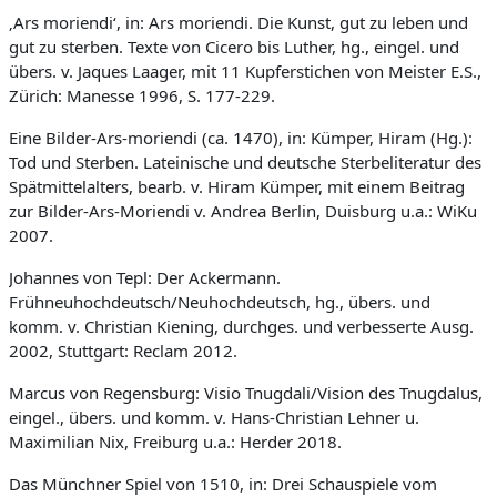
‚Ars moriendi‘, in: Ars moriendi.
Die Kunst, gut zu leben und
gut zu sterben. Texte von Cicero bis Luther, hg., eingel. und
übers. v. Jaques Laager, mit 11 Kupferstichen von Meister E.S.,
Zürich: Manesse 1996, S. 177-229.
Eine Bilder-Ars-moriendi (ca. 1470), in: Kümper, Hiram (Hg.):
Tod und Sterben. Lateinische und deutsche Sterbeliteratur des
Spätmittelalters, bearb. v. Hiram Kümper, mit einem Beitrag
zur Bilder-Ars-Moriendi v. Andrea Berlin, Duisburg u.a.: WiKu
2007.
Johannes von Tepl: Der Ackermann.
Frühneuhochdeutsch/Neuhochdeutsch, hg., übers. und
komm. v. Christian Kiening, durchges. und verbesserte Ausg.
2002, Stuttgart: Reclam 2012.
Marcus von Regensburg: Visio Tnugdali/Vision des Tnugdalus,
eingel., übers. und komm. v. Hans-Christian Lehner u.
Maximilian Nix, Freiburg u.a.: Herder 2018.
Das Münchner Spiel von 1510, in: Drei Schauspiele vom