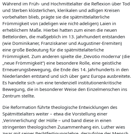
Während im Früh- und Hochmittelalter die Reflexion über Tod
und Sterben klösterlichen, klerikalen und adligen Kreisen
vorbehalten blieb, prägte sie die spätmittelalterliche
Frömmigkeit von (adeligen wie nicht-adeligen) Laien in
erheblichem Maße. Hierbei hatten zum einen die neuen
Bettelorden, die maßgeblich im 13. Jahrhundert entstanden
(wie Dominikaner, Franziskaner und Augustiner-Eremiten)
eine große Bedeutung für die spätmittelalterliche
Frömmigkeit. Zum anderen spielte die ‚Devotio moderna‘ (die
„neue Frömmigkeit“) eine besondere Rolle, eine geistliche
Erneuerungsbewegung, die Ende des 14. Jahrhunderts in den
Niederlanden entstand und sich über ganz Europa ausbreitete.
Es handelte sich um eine tendenziell institutionenkritische
Bewegung, die in besonderer Weise den Einzelmenschen ins
Zentrum stellte.
Die Reformation führte theologische Entwicklungen des
Spätmittelalters weiter – etwa die Vorstellung einer
‚Verinnerlichung‘ der Hölle – und band diese in einen
stringenten theologischen Zusammenhang ein. Luther wies
zwar mit seiner Rechtfertigungslehre, derzufolge der Mensch