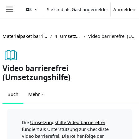
Zum Hauptinhalt
Sie sind als Gast angemeldet
Anmelden
Website-Übersicht
Materialpaket barrierefreie Lehre
4. Umsetzungshilfen
Video barrierefrei (Umsetzungshilfe)
Video barrierefrei
(Umsetzungshilfe)
Buch
Mehr
Abschlussbedingungen
Die
Umsetzungshilfe Video barrierefrei
fungiert als Unterstützung zur Checkliste
Video barrierefrei. Die Reihenfolge der