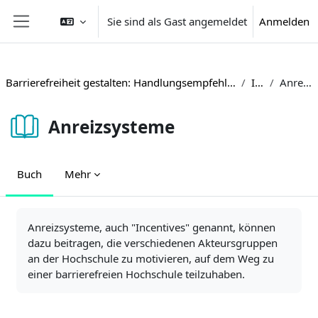
Zum Hauptinhalt
Sie sind als Gast angemeldet
Anmelden
Website-Übersicht
Barrierefreiheit gestalten: Handlungsempfehlungen und Beispiele aus der Hochschulpraxis
Inhalte
Anreizsysteme
Anreizsysteme
Buch
Mehr
Abschlussbedingungen
Anreizsysteme, auch "Incentives" genannt, können
dazu beitragen, die verschiedenen Akteursgruppen
an der Hochschule zu motivieren, auf dem Weg zu
einer barrierefreien Hochschule teilzuhaben.