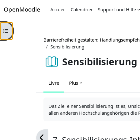
Passer au contenu principal
OpenMoodle
Accueil
Calendrier
Support und Hilfe
Ouvrir l’index du cours
Barrierefreiheit gestalten: Handlungsempfeh
Sensibilisierung
Sensibilisierung
Livre
Plus
Conditions d’achèvement
Das Ziel einer Sensibilisierung ist es, U
allen anderen Hochschulangehörigen die Rel
7. Sensibilisierungs-In