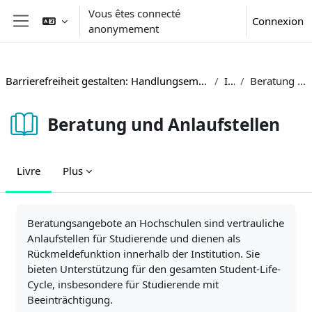
Passer au contenu principal
Vous êtes connecté
Connexion
anonymement
Panneau latéral
Barrierefreiheit gestalten: Handlungsempfehlungen und Beispiele aus der Hochschulpraxis
Inhalte
Beratung und Anlaufstellen
Beratung und Anlaufstellen
Livre
Plus
Conditions d’achèvement
Beratungsangebote an Hochschulen sind vertrauliche
Anlaufstellen für Studierende und dienen als
Rückmeldefunktion innerhalb der Institution. Sie
bieten Unterstützung für den gesamten Student-Life-
Cycle, insbesondere für Studierende mit
Beeinträchtigung.